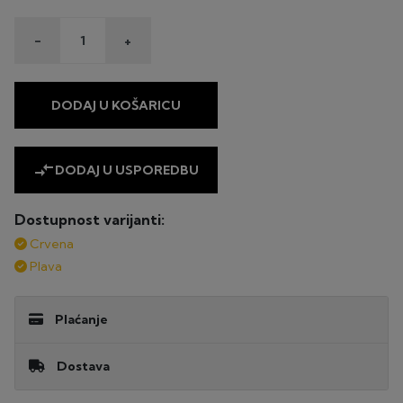
-
+
DODAJ U KOŠARICU
compare_arrows
DODAJ U USPOREDBU
Dostupnost varijanti:
Crvena
Plava
Plaćanje
UPLATA NA ŽIRO RAČUN
Dostava
PLAĆANJE POUZEĆEM
TROŠAK DOSTAVE