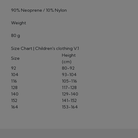
90% Neoprene / 10% Nylon
Weight
80 g
Size Chart | Children's clothing V.1
Height
Size
(cm)
92
80-92
104
93-104
116
105-116
128
117-128
140
129-140
152
141-152
164
153-164