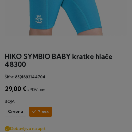
HIKO SYMBIO BABY kratke hlače
48300
Šifra:
8591692144704
29,00 €
s PDV-om
BOJA
Crvena
Plava
Dobavljivo na upit
