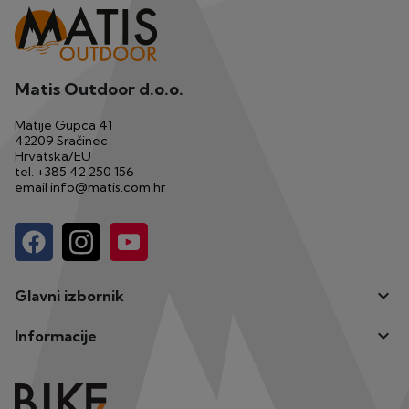
Matis Outdoor d.o.o.
Matije Gupca 41
42209 Sračinec
Hrvatska/EU
tel.
+385 42 250 156
email
info@matis.com.hr

Glavni izbornik

Informacije