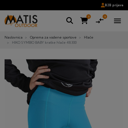
B2B prijava
0
0
compare_arrows
menu
Naslovnica
Oprema za vodene sportove
Hlače
HIKO SYMBIO BABY kratke hlače 48300