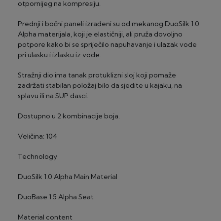
otpornijeg na kompresiju.
Prednji i bočni paneli izrađeni su od mekanog DuoSilk 1.0
Alpha materijala, koji je elastičniji, ali pruža dovoljno
potpore kako bi se spriječilo napuhavanje i ulazak vode
pri ulasku i izlasku iz vode.
Stražnji dio ima tanak protuklizni sloj koji pomaže
zadržati stabilan položaj bilo da sjedite u kajaku, na
splavu ili na SUP dasci.
Dostupno u 2 kombinacije boja.
Veličina: 104
Technology
DuoSilk 1.0 Alpha
Main Material
DuoBase 1.5 Alpha
Seat
Material content