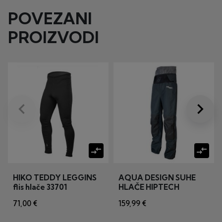
POVEZANI
PROIZVODI
keyboard_arrow_left
keyboard_arrow_right
Prije
Dalje
compare_arrows
compare_arrows
HIKO TEDDY LEGGINS
AQUA DESIGN SUHE
flis hlače 33701
HLAČE HIPTECH
71,00 €
159,99 €