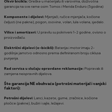
Okvir bicikla:
Greške u materijalu ili varovima, doživotna
garancija na sve rame osim Tomos i Merida Enduro (5godina)
Komponente i dijelovi:
Mjenjači, ručice mjenjača, kočione
čeljusti (ne pakne), pogon, osovine, volan, lula volana, sjedalo.
Vilice i amortizeri:
U pravilu su pokriveni 1-2 godine, ovisno o
proizvođaču.
Električni dijelovi (e-bicikli):
Baterija i motor imaju 2-
godišnje jamstvo odnosno prema definiranom broju ciklusa
punjenja.
Rad servisa u slučaju opravdane reklamacije:
Popravak ili
zamjena neispravnih dijelova.
Što garancija NE obuhvaća (potrošni materijal i vanjski
faktori):
Potrošni dijelovi
: Lanci, kazete, gume, zračnice, kočione
pločice (pakne), bužiri i sajle, ležajevi.