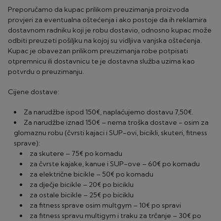
Preporučamo da kupac prilikom preuzimanja proizvoda
provjeri za eventualna oštećenja i ako postoje da ih reklamira
dostavnom radniku koji je robu dostavio, odnosno kupac može
odbiti preuzeti pošiljku na kojoj su vidljiva vanjska oštećenja.
Kupac je obavezan prilikom preuzimanja robe potpisati
otpremnicu ili dostavnicu te je dostavna služba uzima kao
potvrdu o preuzimanju.
Cijene dostave:
Za narudžbe ispod 150€, naplaćujemo dostavu 7,50€.
Za narudžbe iznad 150€ – nema troška dostave - osim za
glomaznu robu (čvrsti kajaci i SUP-ovi, bicikli, skuteri, fitness
sprave):
za skutere – 75€ po komadu
za čvrste kajake, kanue i SUP-ove – 60€ po komadu
za električne bicikle – 50€ po komadu
za dječje bicikle – 20€ po biciklu
za ostale bicikle – 25€ po biciklu
za fitness sprave osim multgym – 10€ po spravi
za fitness spravu multigym i traku za trčanje – 30€ po