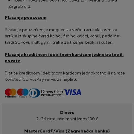
IBAN: HR42 2340 0091 1107 3842 2, Privredna banka
Zagreb d.d.
Plaćanje pouzećem
Plaćanje pouzećem je moguće za većinu artikala, osim za
artikle iz skupine čvrsti kajaci, fishing kajaci, kanui, pedaline,
tvrdi SUPovi, multigymi, trake za trčanje, bicikli i skuteri.
Plaćanje kreditnom i debitnom karticom jednokratno ili
na rate
Platite kreditnom i debitnom karticom jednokratno ili na rate
koristeći CorvusPay servis za naplatu.
Diners
2-24 rate, minimalni iznos 100 €
MasterCard®/Visa (Zagrebačka banka)