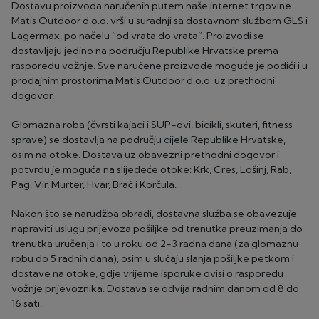
Dostavu proizvoda naručenih putem naše internet trgovine
Matis Outdoor d.o.o. vrši u suradnji sa dostavnom službom GLS i
Lagermax, po načelu “od vrata do vrata”. Proizvodi se
dostavljaju jedino na području Republike Hrvatske prema
rasporedu vožnje. Sve naručene proizvode moguće je podići i u
prodajnim prostorima Matis Outdoor d.o.o. uz prethodni
dogovor.
Glomazna roba (čvrsti kajaci i SUP-ovi, bicikli, skuteri, fitness
sprave) se dostavlja na području cijele Republike Hrvatske,
osim na otoke. Dostava uz obavezni prethodni dogovor i
potvrdu je moguća na slijedeće otoke: Krk, Cres, Lošinj, Rab,
Pag, Vir, Murter, Hvar, Brač i Korčula.
Nakon što se narudžba obradi, dostavna služba se obavezuje
napraviti uslugu prijevoza pošiljke od trenutka preuzimanja do
trenutka uručenja i to u roku od 2-3 radna dana (za glomaznu
robu do 5 radnih dana), osim u slučaju slanja pošiljke petkom i
dostave na otoke, gdje vrijeme isporuke ovisi o rasporedu
vožnje prijevoznika. Dostava se odvija radnim danom od 8 do
16 sati.