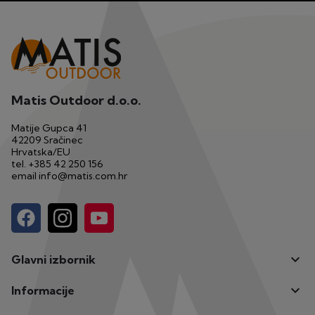
Matis Outdoor d.o.o.
Matije Gupca 41
42209 Sračinec
Hrvatska/EU
tel.
+385 42 250 156
email
info@matis.com.hr

Glavni izbornik

Informacije