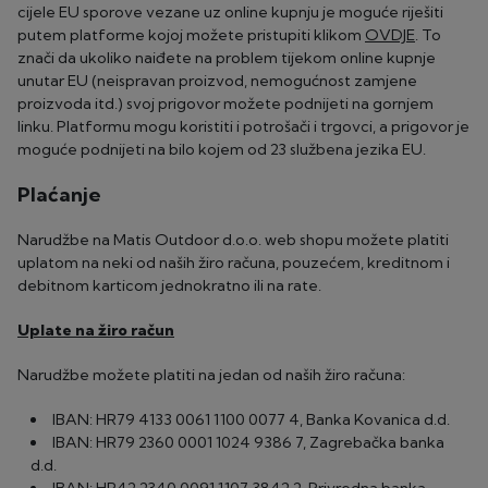
cijele EU sporove vezane uz online kupnju je moguće riješiti
putem platforme kojoj možete pristupiti klikom
OVDJE
. To
znači da ukoliko naiđete na problem tijekom online kupnje
unutar EU (neispravan proizvod, nemogućnost zamjene
proizvoda itd.) svoj prigovor možete podnijeti na gornjem
linku. Platformu mogu koristiti i potrošači i trgovci, a prigovor je
moguće podnijeti na bilo kojem od 23 službena jezika EU.
Plaćanje
Narudžbe na Matis Outdoor d.o.o. web shopu možete platiti
uplatom na neki od naših žiro računa, pouzećem, kreditnom i
debitnom karticom jednokratno ili na rate.
Uplate na žiro račun
Narudžbe možete platiti na jedan od naših žiro računa:
IBAN: HR79 4133 0061 1100 0077 4, Banka Kovanica d.d.
IBAN: HR79 2360 0001 1024 9386 7, Zagrebačka banka
d.d.