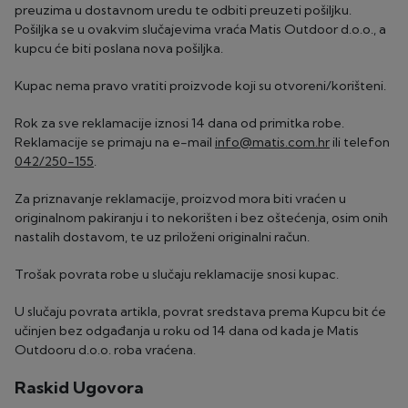
preuzima u dostavnom uredu te odbiti preuzeti pošiljku.
Pošiljka se u ovakvim slučajevima vraća Matis Outdoor d.o.o., a
kupcu će biti poslana nova pošiljka.
Kupac nema pravo vratiti proizvode koji su otvoreni/korišteni.
Rok za sve reklamacije iznosi 14 dana od primitka robe.
Reklamacije se primaju na e-mail
info@matis.com.hr
ili telefon
042/250-155
.
Za priznavanje reklamacije, proizvod mora biti vraćen u
originalnom pakiranju i to nekorišten i bez oštećenja, osim onih
nastalih dostavom, te uz priloženi originalni račun.
Trošak povrata robe u slučaju reklamacije snosi kupac.
U slučaju povrata artikla, povrat sredstava prema Kupcu bit će
učinjen bez odgađanja u roku od 14 dana od kada je Matis
Outdooru d.o.o. roba vraćena.
Raskid Ugovora