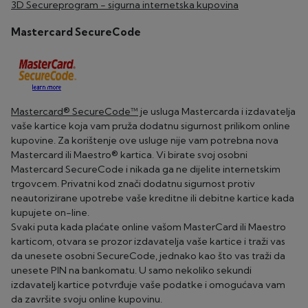
3D Secureprogram - sigurna internetska kupovina
Mastercard SecureCode
Mastercard® SecureCode™
je usluga Mastercarda i izdavatelja
vaše kartice koja vam pruža dodatnu sigurnost prilikom online
kupovine. Za korištenje ove usluge nije vam potrebna nova
Mastercard ili Maestro® kartica. Vi birate svoj osobni
Mastercard SecureCode i nikada ga ne dijelite internetskim
trgovcem. Privatni kod znači dodatnu sigurnost protiv
neautorizirane upotrebe vaše kreditne ili debitne kartice kada
kupujete on-line.
Svaki puta kada plaćate online vašom MasterCard ili Maestro
karticom, otvara se prozor izdavatelja vaše kartice i traži vas
da unesete osobni SecureCode, jednako kao što vas traži da
unesete PIN na bankomatu. U samo nekoliko sekundi
izdavatelj kartice potvrđuje vaše podatke i omogućava vam
da završite svoju online kupovinu.