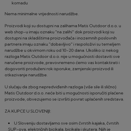
komadu
Nema minimalne vrijednosti narudžbe.
Proizvodi koji su dostupni na zalihama Matis Outdoor d.o.o. u
web shop-u imaju oznaku ''na zalihi'' dok proizvodi koji su
dostupni na skladištima proizvođača i inozemnih poslovnih
partnera imaju oznaku ''dobavljivo'' i raspoloživi su temeljem
narudžbe u okvirnom roku od 10-20 dana. Ukoliko iz nekog
razloga Matis Outdoor d.o.o. nije u mogućnosti dostaviti sve
naručene proizvode, pravovremeno ćemo vas kontaktirati i
dogovoriti produženi rok isporuke, zamjenski proizvod ili
otkazivanje narudžbe.
U slučaju da zbog nepredviđenih razloga (više sile ili slično)
Matis Outdoor d.o.o. neće biti u mogućnosti isporučiti plaćene
proizvode, obvezujemo se izvršiti povrat uplaćenih sredstava.
ZA KUPCE U SLOVENIJI:
U Sloveniju dostavljamo sve osim čvrstih kajaka, čvrstih
SUP-ova, električnih bicikala, bicikala i skutera. Njih je