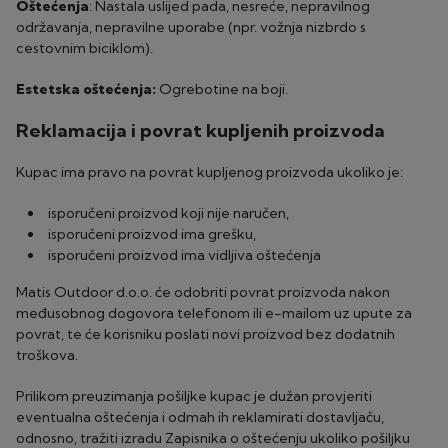
Oštećenja
: Nastala uslijed pada, nesreće, nepravilnog
održavanja, nepravilne uporabe (npr. vožnja nizbrdo s
cestovnim biciklom).
Estetska oštećenja:
Ogrebotine na boji.
Reklamacija i povrat kupljenih proizvoda
Kupac ima pravo na povrat kupljenog proizvoda ukoliko je:
isporučeni proizvod koji nije naručen,
isporučeni proizvod ima grešku,
isporučeni proizvod ima vidljiva oštećenja
Matis Outdoor d.o.o. će odobriti povrat proizvoda nakon
međusobnog dogovora telefonom ili e-mailom uz upute za
povrat, te će korisniku poslati novi proizvod bez dodatnih
troškova.
Prilikom preuzimanja pošiljke kupac je dužan provjeriti
eventualna oštećenja i odmah ih reklamirati dostavljaču,
odnosno, tražiti izradu Zapisnika o oštećenju ukoliko pošiljku