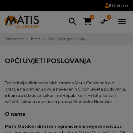
B2B prijava
0
0
compare_arrows
menu
Naslovnica
Matis
Opći uvjeti poslovanja
OPĆI UVJETI POSLOVANJA
Posjetitelj ovih internetskih stranica Matis Outdoor d.o.o.
pristaje na primjenu ovdje navedenih Općih uvjeta poslovanja,
a koji su u skladu sa zakonima Republike Hrvatske, te svih
važećih zakona i pozitivnih propisa Republike Hrvatske.
O nama
Matis Outdoor društvo s ograničenom odgovornošću
za
proizvodnju, servis i montažu bicikala, Matije Gupca 41, 42209