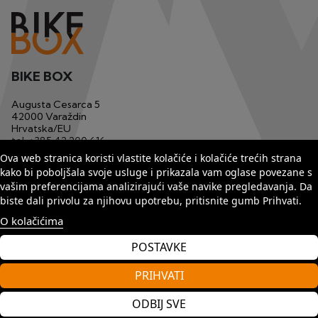
BIKE BOX
Augusta Cesarca 5
42000 Varaždin
Hrvatska/EU
tel.
+385 42 200 616
mob.
+385 91 1233 629
Ova web stranica koristi vlastite kolačiće i kolačiće trećih strana
email
bikebox1@matis.com.hr
kako bi poboljšala svoje usluge i prikazala vam oglase povezane s
vašim preferencijama analizirajući vaše navike pregledavanja. Da
biste dali privolu za njihovu upotrebu, pritisnite gumb Prihvati.
O kolačićima
POSTAVKE
PRIHVATI
Copyright by Matis 2025. Sva prava pridržana.
ODBIJ SVE
web by
Seus