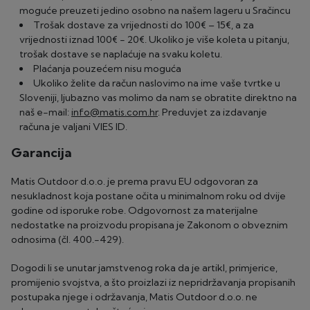
moguće preuzeti jedino osobno na našem lageru u Sračincu
Trošak dostave za vrijednosti do 100€ – 15€, a za
vrijednosti iznad 100€ - 20€. Ukoliko je više koleta u pitanju,
trošak dostave se naplaćuje na svaku koletu.
Plaćanja pouzećem nisu moguća
Ukoliko želite da račun naslovimo na ime vaše tvrtke u
Sloveniji, ljubazno vas molimo da nam se obratite direktno na
naš e-mail:
info@matis.com.hr
. Preduvjet za izdavanje
računa je valjani VIES ID.
Garancija
Matis Outdoor d.o.o. je prema pravu EU odgovoran za
nesukladnost koja postane očita u minimalnom roku od dvije
godine od isporuke robe. Odgovornost za materijalne
nedostatke na proizvodu propisana je Zakonom o obveznim
odnosima (čl. 400.-429).
Dogodi li se unutar jamstvenog roka da je artikl, primjerice,
promijenio svojstva, a što proizlazi iz nepridržavanja propisanih
postupaka njege i održavanja, Matis Outdoor d.o.o. ne