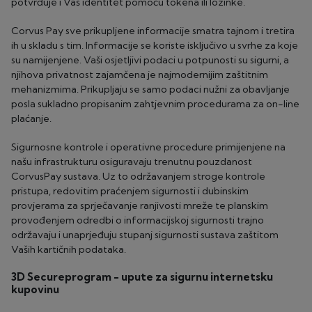
potvrđuje i Vaš identitet pomoću tokena ili lozinke.
Corvus Pay sve prikupljene informacije smatra tajnom i tretira
ih u skladu s tim. Informacije se koriste isključivo u svrhe za koje
su namijenjene. Vaši osjetljivi podaci u potpunosti su sigurni, a
njihova privatnost zajamčena je najmodernijim zaštitnim
mehanizmima. Prikupljaju se samo podaci nužni za obavljanje
posla sukladno propisanim zahtjevnim procedurama za on-line
plaćanje.
Sigurnosne kontrole i operativne procedure primijenjene na
našu infrastrukturu osiguravaju trenutnu pouzdanost
CorvusPay sustava. Uz to održavanjem stroge kontrole
pristupa, redovitim praćenjem sigurnosti i dubinskim
provjerama za sprječavanje ranjivosti mreže te planskim
provođenjem odredbi o informacijskoj sigurnosti trajno
održavaju i unaprjeđuju stupanj sigurnosti sustava zaštitom
Vaših kartičnih podataka.
3D Secureprogram - upute za sigurnu internetsku
kupovinu