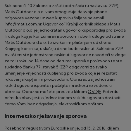
Sukladno čl. 10 Zakona o zaštiti potrošača (u nastavku: ZZP),
Matis Outdoor d.o.o. vam omogućuje da svoje pisane
prigovore vezane uz web kupovinu šaljete na email
info@matis.com.hr
. Ugovor koji Krajnji korisnik sklapa s Matis
Outdoor d.o.o. je jednokratan ugovor o kupoprodaji proizvoda
ili usluga koji je konzumiran isporukom robe ili usluge od strane
Matis Outdoora d.o.o. te izvršenim plaćanjem od strane
Krajnjeg korisnika, u slučaju da ne bude raskinut. Sukladno ZZP
ovlašteni ste jednostrano raskinuti ugovor ne navodeći razloge
za to u roku od 14 dana od datuma isporuke proizvoda te ste
sukladno članku 77. stavak 5. ZZP odgovorni za svako
umanjenje vrijednosti kupljenog proizvoda koje je rezultat
rukovanja kupljenim proizvodom. Obrazac za jednostrani
raskid ugovora ispunite i pošaljite na adresu navedenu u
obrascu. Obrazac možete preuzeti klikom
OVDJE
. Potvrdu
primitka obavijesti o jednostranom raskidu ugovora dostavit
ćemo Vam, bez odgađanja, elektroničkom poštom.
Internetsko rješavanje sporova
Posebnom regulativom Europske unije, od 15. 2. 2016. diljem