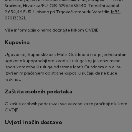
Sračinec, Hrvatska/EU. OIB: 52965685540. Temeljni kapital:
2.654,46 EUR. Upisano pri Trgovačkom sudu Varaždin,
MBS:
070133821
.
Više informacija o nama doznajte klikom
OVDJE
.
Kupovina
Ugovor koji kupac sklapa s Matis Outdoor d.o.o. je jednokratan
ugovor o kupoprodaji proizvoda ili usluga koji je konzumiran
isporukom robe ili usluge od strane Matis Outdoora d.o.o. te
izvršenim plaćanjem od strane kupca, u slučaju da ne bude
raskinut.
Zaštita osobnih podataka
O zaštiti osobnih podataka i sve vezano za to pročitajte klikom
OVDJE
.
Uvjeti i način dostave