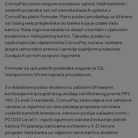
CorvusPay sustav osigurava potpunu tajnost Vaših kartičnih i
osobnih podataka već od trenutka kada ih upišete u
CorvusPay platni formular. Platni podaci prosljeđuju se šifrirano
od Vašeg web preglednika do banke koja je izdala Vašu
karticu. Naša trgovina nikada ne dolazi u kontakt s cjelovitim
podacima o Vašoj platnoj kartici. Također, podaci su
nedostupni čak i djelatnicima CorvusPay sustava. Izolirana
jezgra samostalno prenosi i upravlja osjetljivim podacima,
čuvajući ih pri tom potpuno sigurnima.
Formular za upis platnih podataka osiguran je SSL
transportnom šifrom najveće pouzdanosti.
Svi skladišteni podaci dodatno su zaštićeni šifriranjem,
korištenjem kriptografskog uređaja certificiranog prema FIPS
140-2 Level 3 standardu. CorvusPay zadovoljava sve zahtjeve
vezane uz sigurnost on-line plaćanja propisane od strane
vodećih kartičnih brandova, odnosno posluje sukladno normi -
PCI DSS Level 1 - najviši sigurnosni standard industrije platnih
kartica. Pri plaćanju karticama uvrštenim u 3-D Secure
program Vaša banka uz valjanost same kartice dodatno