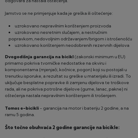
odgovara za nastala oštećenja.
Jamstvo se ne primjenjuje kada je greška ili oštećenje:
uzrokovano nepravilnim korištenjem proizvoda
uzrokovano nesretnim slučajem, a nestručnim
popravkom, nedovoljnim održavanjem/brigom i istrošenošću
uzrokovano korištenjem neodobrenih rezervnih dijelova
Dvogodišnja garancija na bicikl
(zakonski minimum u EU)
primarno pokriva tvorničke nedostatke na okviru i
komponentama (mjenjači, kočnice, pogon) koji su postojali u
trenutku isporuke, a rezultat su greške u materijalu ili izradi. To
uključuje besplatne popravke ili zamjenu dijelova te troškove
rada, ali ne pokriva potrošne dijelove (gume, lanac, pakne) ni
oštećenja nastala nepravilnim korištenjem ili trošenjem.
Tomos e-bicikli
- garancija na motor i bateriju 2 godine, a na
ramu 5 godina.
Što točno obuhvaća 2 godine garancije na bicikle: