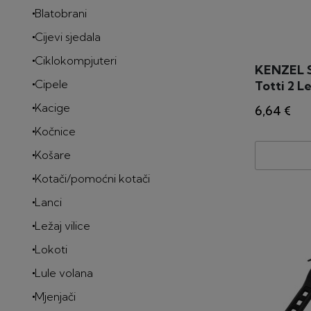
Blatobrani
Cijevi sjedala
Ciklokompjuteri
KENZEL Sv
Cipele
Totti 2 L
Kacige
6,64 €
Kočnice
Košare
Kotači/pomoćni kotači
Lanci
Ležaj vilice
Lokoti
Lule volana
Mjenjači