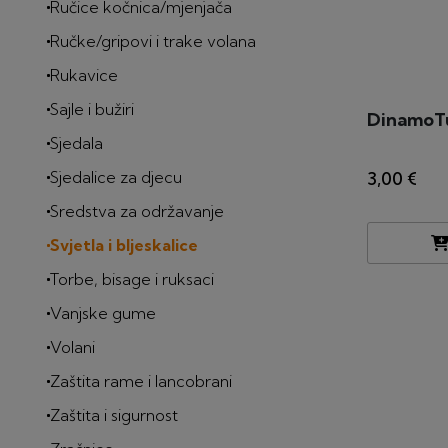
Ručice kočnica/mjenjača
Ručke/gripovi i trake volana
Rukavice
Sajle i bužiri
DinamoTu
Sjedala
Sjedalice za djecu
3,00 €
Sredstva za održavanje
Svjetla i bljeskalice
Torbe, bisage i ruksaci
Vanjske gume
Volani
Zaštita rame i lancobrani
Zaštita i sigurnost