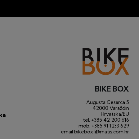
BIKE BOX
Augusta Cesarca 5
42000 Varaždin
Hrvatska/EU
ka
tel.
+385 42 200 616
mob.
+385 91 1233 629
email
bikebox1@matis.com.hr