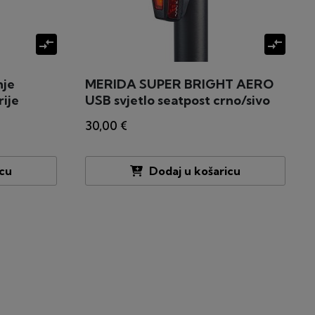
compare_arrows
compare_arrows
nje
MERIDA SUPER BRIGHT AERO
rije
USB svjetlo seatpost crno/sivo
30,00 €
icu
Dodaj u košaricu
lje