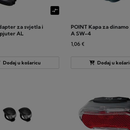
compare_arrows
pter za svjetla i
POINT Kapa za dinamo 
pjuter AL
A SW-4
1,06 €
Dodaj u košaricu
Dodaj u košar