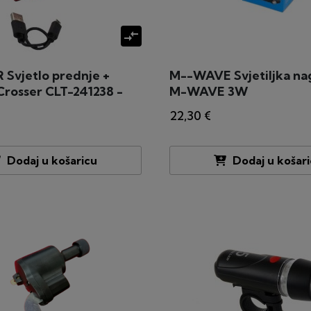
compare_arrows
Svjetlo prednje +
M--WAVE Svjetiljka na
Crosser CLT-241238 -
M-WAVE 3W
enje
22,30 €
Dodaj u košaricu
Dodaj u košar