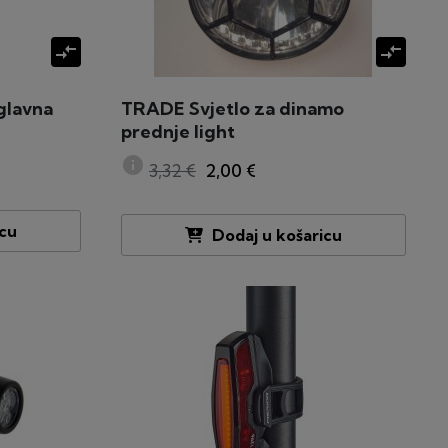
compare_arrows
compare_arrows
glavna
TRADE Svjetlo za dinamo
prednje light
info
3,32 €
2,00 €
icu
Dodaj u košaricu