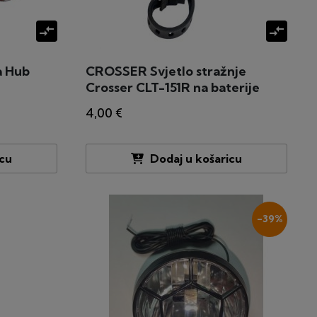
compare_arrows
compare_arrows
a Hub
CROSSER Svjetlo stražnje
Crosser CLT-151R na baterije
4,00 €
icu
Dodaj u košaricu
-39%