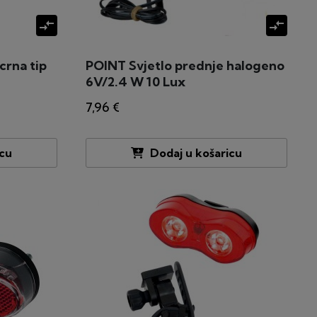
compare_arrows
compare_arrows
crna tip
POINT Svjetlo prednje halogeno
6V/2.4 W 10 Lux
7,96 €
icu
Dodaj u košaricu