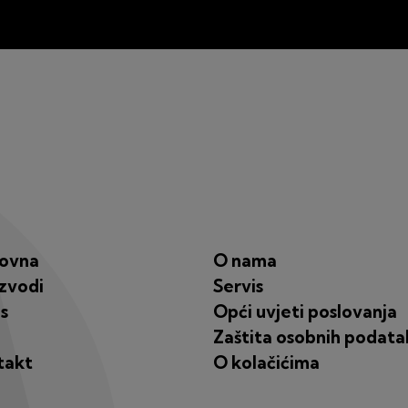
lovna
O nama
zvodi
Servis
s
Opći uvjeti poslovanja
Zaštita osobnih podata
takt
O kolačićima