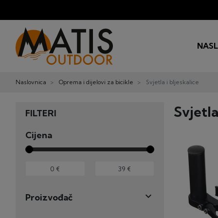
NAS
Naslovnica
Oprema i dijelovi za bicikle
Svjetla i bljeskalice
Svjetla
FILTERI
Cijena

Proizvođač