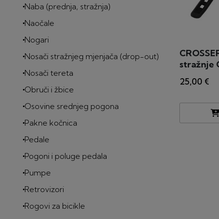
Naba (prednja, stražnja)
Naočale
Nogari
CROSSER 
Nosači stražnjeg mjenjača (drop-out)
stražnje 
Nosači tereta
USB punj
25,00 €
Obruči i žbice
Osovine srednjeg pogona
Pakne kočnica
Pedale
Pogoni i poluge pedala
Pumpe
Retrovizori
Rogovi za bicikle