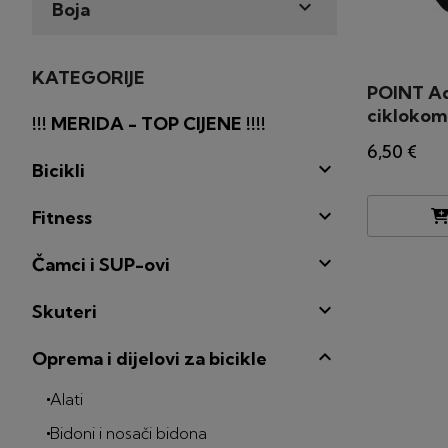

Boja
KATEGORIJE
POINT Ada
ciklokom
!!! MERIDA - TOP CIJENE !!!!
6,50 €

Bicikli

Fitness

Čamci i SUP-ovi

Skuteri
Oprema i dijelovi za bicikle
Alati
Bidoni i nosači bidona