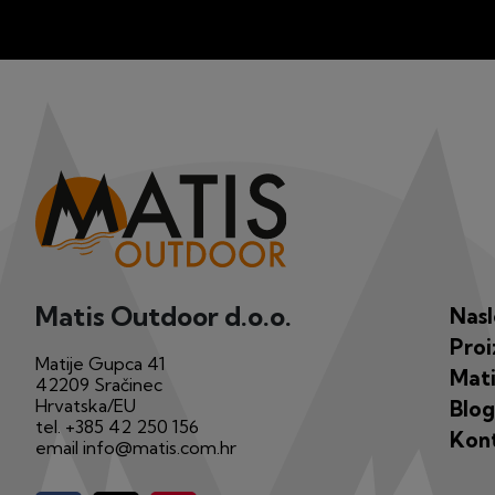
Matis Outdoor d.o.o.
Nas
Proi
Matije Gupca 41
Mati
42209 Sračinec
Hrvatska/EU
Blog
tel.
+385 42 250 156
Kon
email
info@matis.com.hr