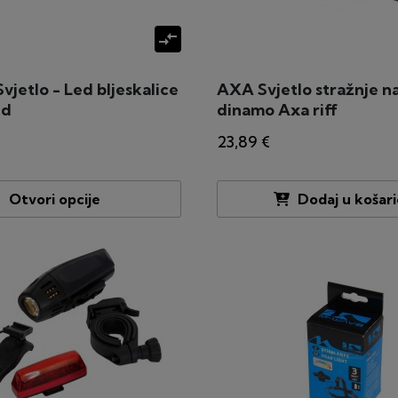
compare_arrows
jetlo - Led bljeskalice
AXA Svjetlo stražnje n
ed
dinamo Axa riff
23,89 €
Otvori opcije
Dodaj u košar