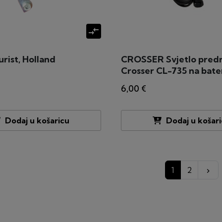
compare_arrows
rist, Holland
CROSSER Svjetlo pred
Crosser CL-735 na bate
6,00 €
Dodaj u košaricu
Dodaj u košar
Da
1
2
keyboard_arrow_right