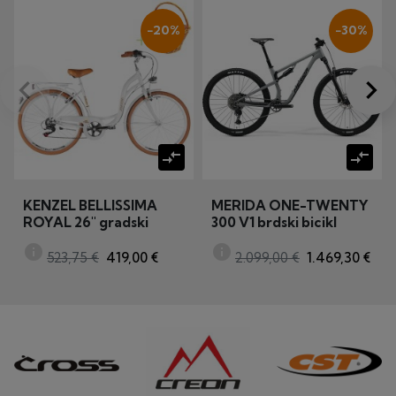
−20%
−30%
keyboard_arrow_left
keyboard_arrow_right
Prije
Dalj
compare_arrows
compare_arrows
KENZEL BELLISSIMA
MERIDA ONE-TWENTY
ROYAL 26" gradski
300 V1 brdski bicikl
bicikl
(MY25)
info
info
523,75 €
419,00 €
2.099,00 €
1.469,30 €