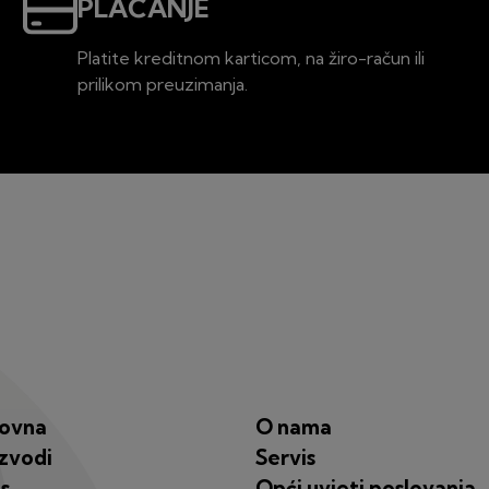
PLAĆANJE
Platite kreditnom karticom, na žiro-račun ili
prilikom preuzimanja.
lovna
O nama
zvodi
Servis
s
Opći uvjeti poslovanja