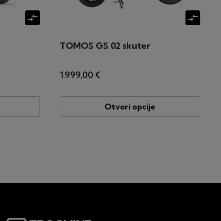
compare_arrows
compare_arrows
TOMOS GS 02 skuter
1.999,00 €
Otvori opcije