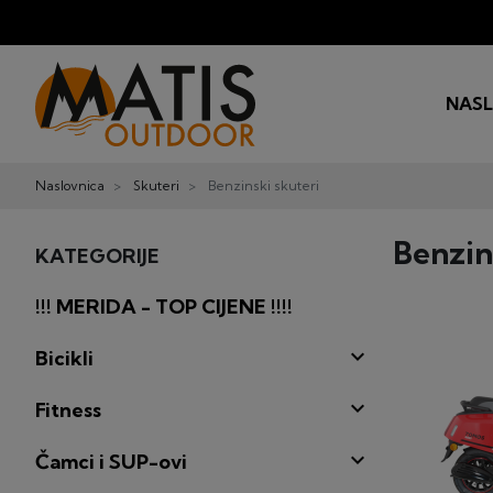
NAS
Naslovnica
Skuteri
Benzinski skuteri
Benzin
KATEGORIJE
!!! MERIDA - TOP CIJENE !!!!

Bicikli

Fitness

Čamci i SUP-ovi