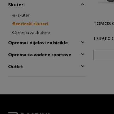
Skuteri
e-skuteri
TOMOS GS
Benzinski skuteri
Oprema za skutere
1.749,00 €

Oprema i dijelovi za bicikle

Oprema za vodene sportove

Outlet