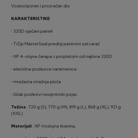
Visa Premium Gold (Privredna banka Zagreb)
Vodootporan i prozračan dio
2-24 rate, minimalni iznos 100 €
KARAKTERISTIKE
:
• 320D ojačani paneli
• TiZip MasterSeal prednji patentni zatvarač
• XP 4-slojne čarape s potplatom od najlona 320D
• elastične podesive naramenice
• mrežasta stražnja ploča
• čičak podesivi neoprenski pojas
Težina
: 720 g (S), 770 g (M), 819 g (L), 868 g (XL), 921 g
(XXL)
Materijali
: XP troslojna tkanina,