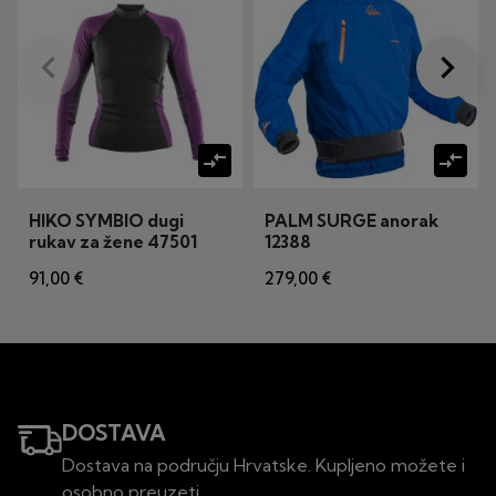
keyboard_arrow_left
keyboard_arrow_right
Prije
Dalje
compare_arrows
compare_arrows
HIKO SYMBIO dugi
PALM SURGE anorak
rukav za žene 47501
12388
91,00 €
279,00 €
DOSTAVA
Dostava na području Hrvatske. Kupljeno možete i
osobno preuzeti.