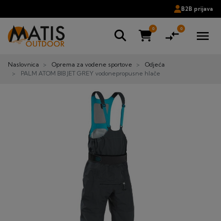
B2B prijava
0
0
compare_arrows
menu
Naslovnica
Oprema za vodene sportove
Odjeća
PALM ATOM BIB JET GREY vodonepropusne hlače