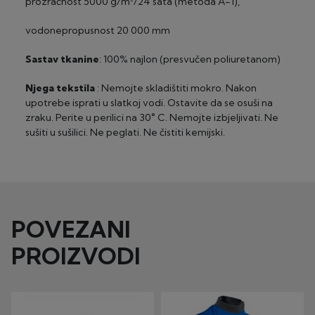
prozračnost 5000 g/m²/24 sata (metoda A-1),
vodonepropusnost 20 000 mm
Sastav tkanine
: 100% najlon (presvučen poliuretanom)
Njega tekstila
: Nemojte skladištiti mokro. Nakon
upotrebe isprati u slatkoj vodi. Ostavite da se osuši na
zraku. Perite u perilici na 30° C. Nemojte izbjeljivati. Ne
sušiti u sušilici. Ne peglati. Ne čistiti kemijski.
POVEZANI
PROIZVODI