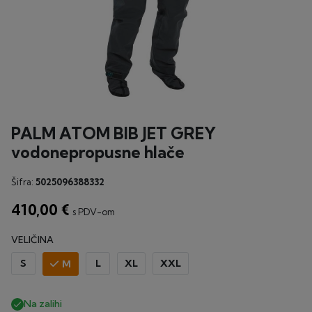
PALM ATOM BIB JET GREY
vodonepropusne hlače
Šifra:
5025096388332
410,00 €
s PDV-om
VELIČINA
S
L
XL
XXL
M
Na zalihi
