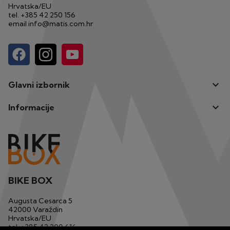
Hrvatska/EU
tel.
+385 42 250 156
email
info@matis.com.hr

Glavni izbornik

Informacije
BIKE BOX
Augusta Cesarca 5
42000 Varaždin
Hrvatska/EU
tel.
+385 42 200 616