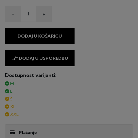
-
+
DODAJ U KOŠARICU
compare_arrows
DODAJ U USPOREDBU
Dostupnost varijanti:
M
L
S
XL
XXL
Plaćanje