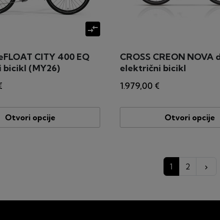
compare_arrows
eFLOAT CITY 400 EQ
CROSS CREON NOVA d
i bicikl (MY26)
električni bicikl
€
1.979,00 €
Otvori opcije
Otvori opcije
Da
1
2
keyboard_arrow_right