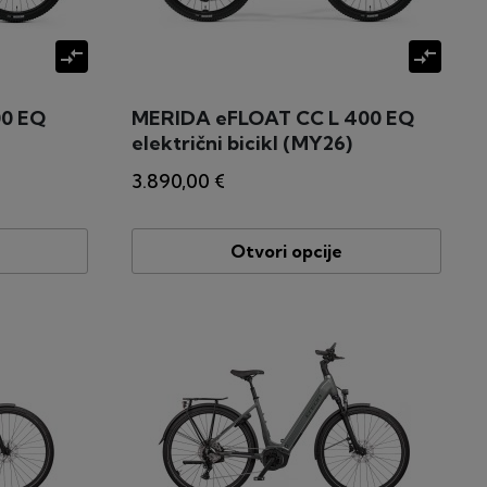
compare_arrows
compare_arrows
0 EQ
MERIDA eFLOAT CC L 400 EQ
električni bicikl (MY26)
3.890,00 €
Otvori opcije