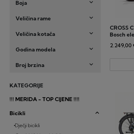

Boja

Veličina rame
CROSS C

Veličina kotača
Bosch ele
2.249,00 

Godina modela

Broj brzina
KATEGORIJE
!!! MERIDA - TOP CIJENE !!!!
Bicikli
Dječji bicikli