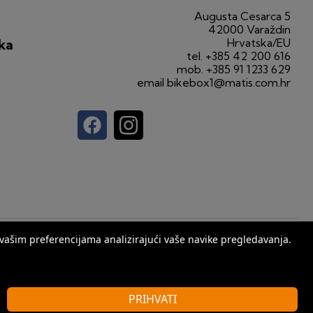
Augusta Cesarca 5
42000 Varaždin
Hrvatska/EU
ka
tel.
+385 42 200 616
mob.
+385 91 1233 629
email
bikebox1@matis.com.hr
web by
Seus
s vašim preferencijama analizirajući vaše navike pregledavanja.
PRIHVATI