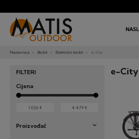
NAS
Naslovnica
Bicikli
Električni bicikli
e-City
e-City
FILTERI
Cijena

Proizvođač