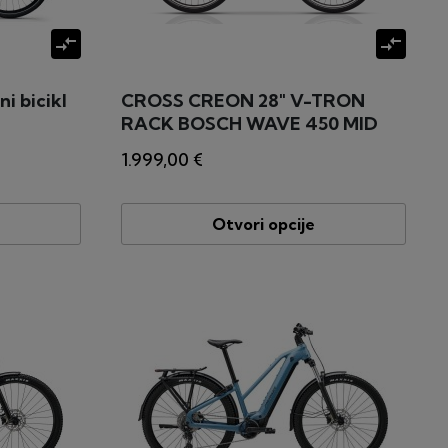
compare_arrows
compare_arrows
i bicikl
CROSS CREON 28" V-TRON
RACK BOSCH WAVE 450 MID
GRAY električni bicikl
1.999,00 €
Otvori opcije