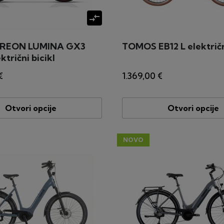
compare_arrows
REON LUMINA GX3
TOMOS EB12 L električni
ktrični bicikl
€
1.369,00 €
Otvori opcije
Otvori opcije
NOVO