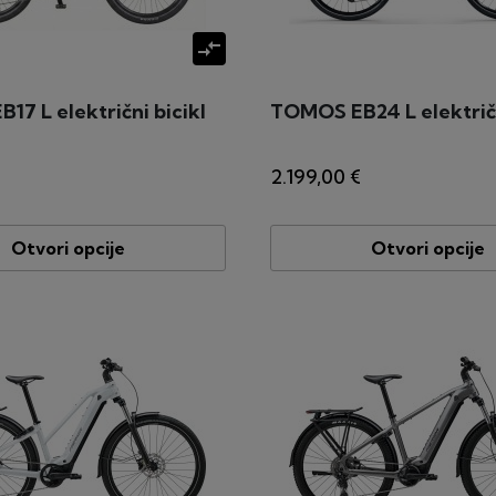
compare_arrows
7 L električni bicikl
TOMOS EB24 L električn
2.199,00 €
Otvori opcije
Otvori opcije