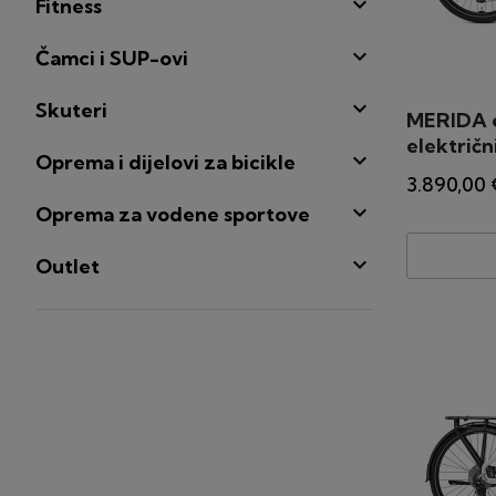

Fitness

Čamci i SUP-ovi

Skuteri
MERIDA 
električn

Oprema i dijelovi za bicikle
3.890,00 

Oprema za vodene sportove

Outlet