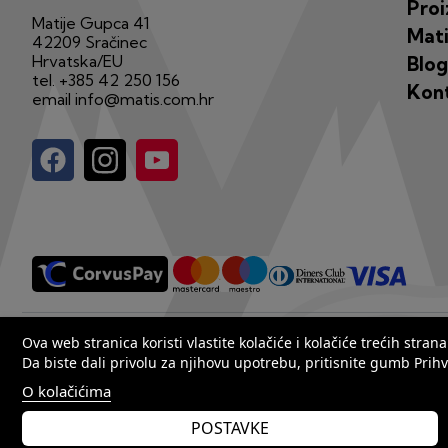
Proi
Matije Gupca 41
Mati
42209 Sračinec
Hrvatska/EU
Blog
tel.
+385 42 250 156
Kon
email
info@matis.com.hr
Copyright by Matis 2025. Sva prava pridržana.
Ova web stranica koristi vlastite kolačiće i kolačiće trećih str
Da biste dali privolu za njihovu upotrebu, pritisnite gumb Prihv
O kolačićima
POSTAVKE