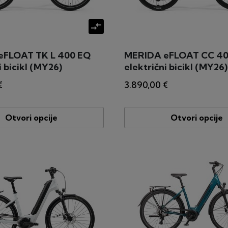
compare_arrows
eFLOAT TK L 400 EQ
MERIDA eFLOAT CC 40
i bicikl (MY26)
električni bicikl (MY26)
€
3.890,00 €
Otvori opcije
Otvori opcije