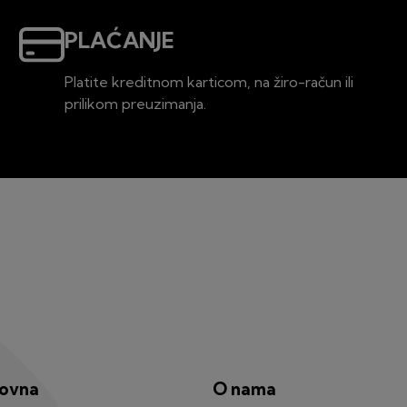
PLAĆANJE
Platite kreditnom karticom, na žiro-račun ili
prilikom preuzimanja.
lovna
O nama