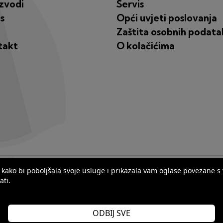
zvodi
Servis
s
Opći uvjeti poslovanja
Zaštita osobnih podata
takt
O kolačićima
ana kako bi poboljšala svoje usluge i prikazala vam oglase povezane 
ati.
ODBIJ SVE