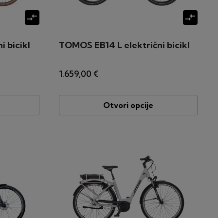
compare_arrows
compare_arrows
 bicikl
TOMOS EB14 L električni bicikl
1.659,00 €
Otvori opcije