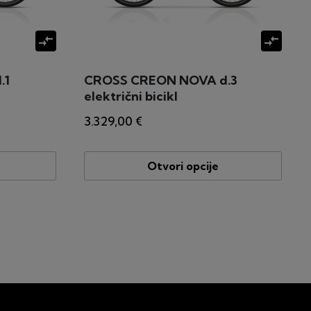
compare_arrows
compare_arrows
.1
CROSS CREON NOVA d.3
električni bicikl
3.329,00 €
Otvori opcije
lje