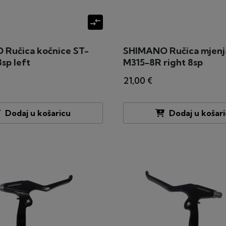
compare_arrows
Ručica kočnice ST-
SHIMANO Ručica mjenj
sp left
M315-8R right 8sp
21,00 €
Dodaj u košaricu
Dodaj u košar