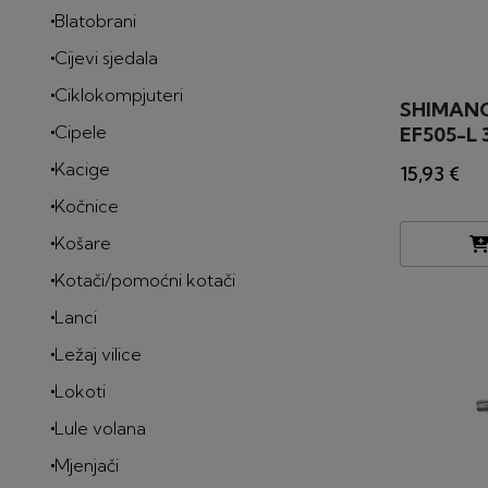
Blatobrani
Cijevi sjedala
Ciklokompjuteri
SHIMANO 
Cipele
EF505-L 3
Kacige
15,93 €
Kočnice
Košare
Kotači/pomoćni kotači
Lanci
Ležaj vilice
Lokoti
Lule volana
Mjenjači