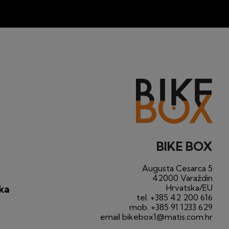
BIKE BOX
Augusta Cesarca 5
42000 Varaždin
Hrvatska/EU
ka
tel.
+385 42 200 616
mob.
+385 91 1233 629
email
bikebox1@matis.com.hr