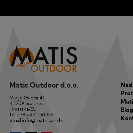
Matis Outdoor d.o.o.
Nas
Proi
Matije Gupca 41
Mati
42209 Sračinec
Hrvatska/EU
Blog
tel.
+385 42 250 156
Kon
email
info@matis.com.hr