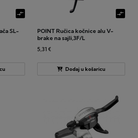
compare_arrows
compare_arrows
ača SL-
POINT Ručica kočnice alu V-
brake na sajli,3F/L
5,31 €
icu
Dodaj u košaricu