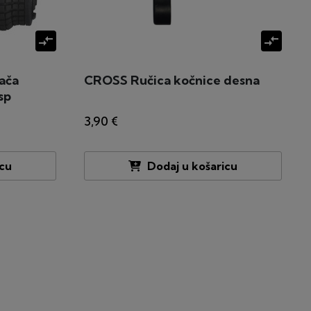
compare_arrows
compare_arrows
ača
CROSS Ručica kočnice desna
sp
3,90 €
icu
Dodaj u košaricu
lje