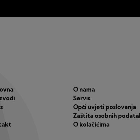
lovna
O nama
zvodi
Servis
s
Opći uvjeti poslovanja
Zaštita osobnih podata
takt
O kolačićima