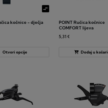
compare_arrows
ica kočnice - dječja
POINT Ručica kočnice
COMFORT lijeva
5,31 €
Otvori opcije
Dodaj u košar