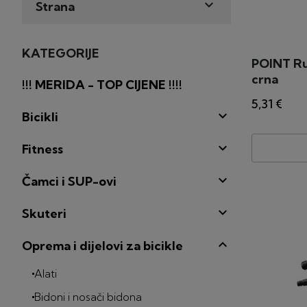

Strana
KATEGORIJE
POINT Ruč
crna
!!! MERIDA - TOP CIJENE !!!!
5,31 €

Bicikli

Fitness

Čamci i SUP-ovi

Skuteri
Oprema i dijelovi za bicikle
Alati
Bidoni i nosači bidona