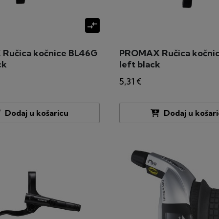
compare_arrows
Ručica kočnice BL46G
PROMAX Ručica kočni
ck
left black
5,31 €
Dodaj u košaricu
Dodaj u košar