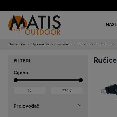
NAS
Naslovnica
Oprema i dijelovi za bicikle
Ručice kočnica/mjenjača
Ručice
FILTERI
Cijena

Proizvođač