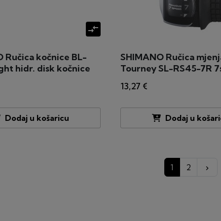
compare_arrows
Ručica kočnice BL-
SHIMANO Ručica mjenj
ht hidr. disk kočnice
Tourney SL-RS45-7R 7
13,27 €
Dodaj u košaricu
Dodaj u košar
Da
1
2
keyboard_arrow_right