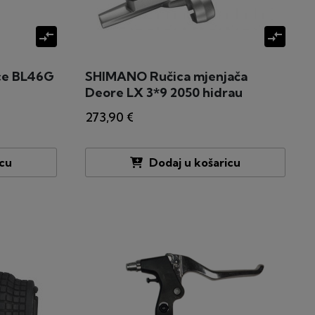
compare_arrows
compare_arrows
ce BL46G
SHIMANO Ručica mjenjača
Deore LX 3*9 2050 hidrau
273,90 €
icu
Dodaj u košaricu