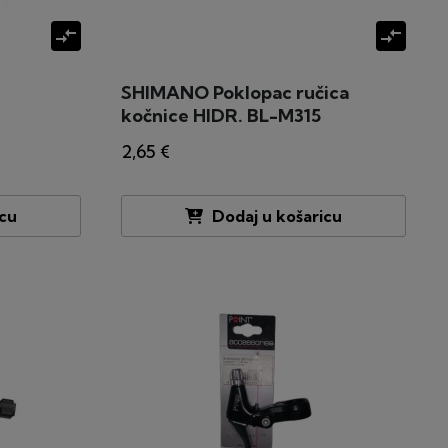
compare_arrows
compare_arrows
SHIMANO Poklopac ručica
kočnice HIDR. BL-M315
2,65 €
icu
Dodaj u košaricu