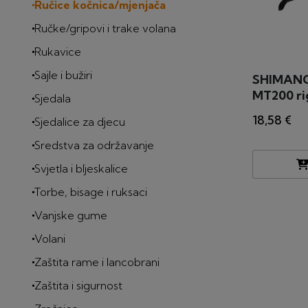
Ručice kočnica/mjenjača
Ručke/gripovi i trake volana
Rukavice
Sajle i bužiri
SHIMANO 
MT200 rig
Sjedala
18,58 €
Sjedalice za djecu
Sredstva za održavanje
Svjetla i bljeskalice
Torbe, bisage i ruksaci
Vanjske gume
Volani
Zaštita rame i lancobrani
Zaštita i sigurnost