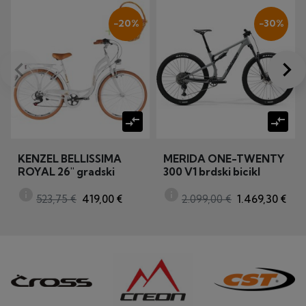
−20%
−30%
keyboard_arrow_left
keyboard_arrow_right
Prije
Dalj
compare_arrows
compare_arrows
KENZEL BELLISSIMA
MERIDA ONE-TWENTY
ROYAL 26" gradski
300 V1 brdski bicikl
bicikl
(MY25)
info
info
523,75 €
419,00 €
2.099,00 €
1.469,30 €