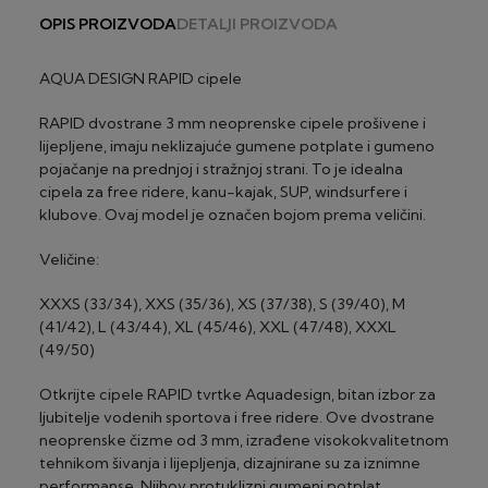
skuteri, fitness sprave):
PLAĆANJE KREDITNOM I DEBITNOM KARTICOM
OPIS PROIZVODA
DETALJI PROIZVODA
za skutere – 75€ po komadu
JEDNOKRATNO ILI NA RATE
za čvrste kajake, kanue i SUP-ove – 60€ po
Platite kreditnom ili debitnom karticom na rate koristeći
komadu
AQUA DESIGN RAPID cipele
CorvusPay servis za naplatu.
za električne bicikle – 50€ po komadu
za dječje bicikle – 20€ po biciklu
RAPID dvostrane 3 mm neoprenske cipele prošivene i
Diners
za ostale bicikle – 25€ po biciklu
lijepljene, imaju neklizajuće gumene potplate i gumeno
2-24 rate, minimalni iznos 100 €
za fitness sprave osim multgym – 10€ po spravi
pojačanje na prednjoj i stražnjoj strani. To je idealna
za fitness spravu multigym i traku za trčanje – 30€
cipela za free ridere, kanu-kajak, SUP, windsurfere i
®
Maestro
/Visa (Privredna banka Zagreb)
po komadu
klubove. Ovaj model je označen bojom prema veličini.
2-24 rate, minimalni iznos 100 €
ROK DOSTAVE
Veličine:
®
MasterCard
/Visa (Zagrebačka banka)
2 – 3 radna dana za artikle "na zalihi" (za glomaznu robu
2-24 rate, minimalni iznos 100 €
XXXS (33/34), XXS (35/36), XS (37/38), S (39/40), M
do 5 radnih dana) - izuzetak su dostave na otoke
(41/42), L (43/44), XL (45/46), XXL (47/48), XXXL
20-30 radna dana za artikle "dobavljivo na upit"
Visa Premium Gold (Privredna banka Zagreb)
(49/50)
2-24 rate, minimalni iznos 100 €
Otkrijte cipele RAPID tvrtke Aquadesign, bitan izbor za
ljubitelje vodenih sportova i free ridere. Ove dvostrane
neoprenske čizme od 3 mm, izrađene visokokvalitetnom
tehnikom šivanja i lijepljenja, dizajnirane su za iznimne
performanse. Njihov protuklizni gumeni potplat