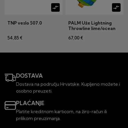
compare_arrows
compare_arrows
TNP veslo 507.0
PALM Uže Lightning
Throwline lime/ocean
18m
54,85 €
67,00 €
DOSTAVA
Dostava na području Hrvatske. Kupljeno možete i
osobno preuzeti.
PLAĆANJE
Platite kreditnom karticom, na žiro-račun ili
prilikom preuzimanja.