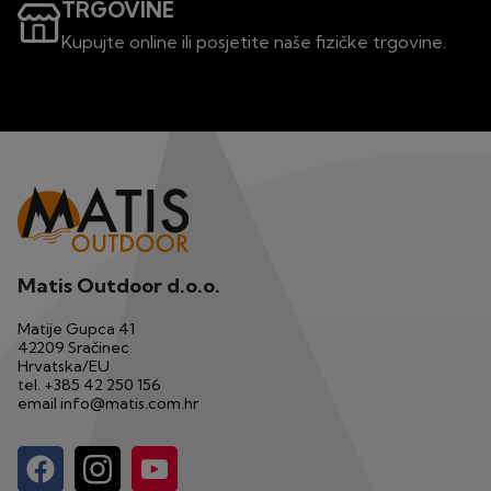
TRGOVINE
Kupujte online ili posjetite naše fizičke trgovine.
Matis Outdoor d.o.o.
Matije Gupca 41
42209 Sračinec
Hrvatska/EU
tel.
+385 42 250 156
email
info@matis.com.hr