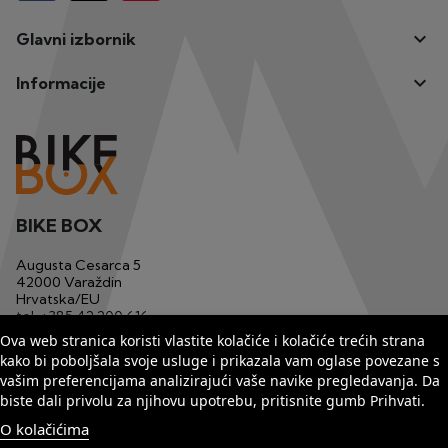

Glavni izbornik

Informacije
BIKE BOX
Augusta Cesarca 5
42000 Varaždin
Hrvatska/EU
tel.
+385 42 200 616
mob.
+385 91 1233 629
Ova web stranica koristi vlastite kolačiće i kolačiće trećih strana
email
bikebox1@matis.com.hr
kako bi poboljšala svoje usluge i prikazala vam oglase povezane s
vašim preferencijama analizirajući vaše navike pregledavanja. Da
biste dali privolu za njihovu upotrebu, pritisnite gumb Prihvati.
O kolačićima