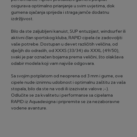
osigurava optimalno prianjanje u svim uvjetima, dok
gumena ojačanja sprijeda i straga jamče dodatnu
izdržljivost.
Bilo da ste zaljubljeni kanuist, SUP entuzijast, windsurfer ili
aktivni član sportskog kluba, RAPID cipela će zadovoljiti
vaše potrebe. Dostupan u devet različitih veličina, od
dječjih do odraslih, od XXXS (33/34) do XXXL (49/50),
svaki je par označen bojama prema veličini, što olakšava
odabir modela koji vam najviše odgovara.
Sa svojim potplatom od neoprena od 3 mm i gume, ove
cipele nude iznimnu udobnost i optimalnu zaštitu za vaša
stopala, bilo da ste na vodi ili izazivate valove ;-).
Odlučite se za kvalitetu i performanse sa cipelama
RAPID iz Aquadesigna i pripremite se za nezaboravne
vodene avanture.