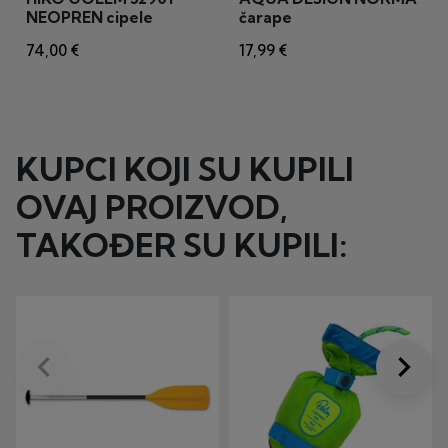
NEOPREN cipele
čarape
74,00 €
17,99 €
KUPCI KOJI SU KUPILI
OVAJ PROIZVOD,
TAKOĐER SU KUPILI:
keyboard_arrow_left
keyboard_arrow_right
Prije
Dalje