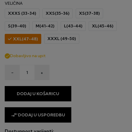
VELIČINA
XXXS (33-34)
XXS(35-36)
XS(37-38)
S(39-40)
M(41-42)
L(43-44)
XL(45-46)
XXXL (49-50)
XXL(47-48)
Dobavljivo na upit

-
+
DODAJ U KOŠARICU
compare_arrows
DODAJ U USPOREDBU
Dostupnost varijanti: