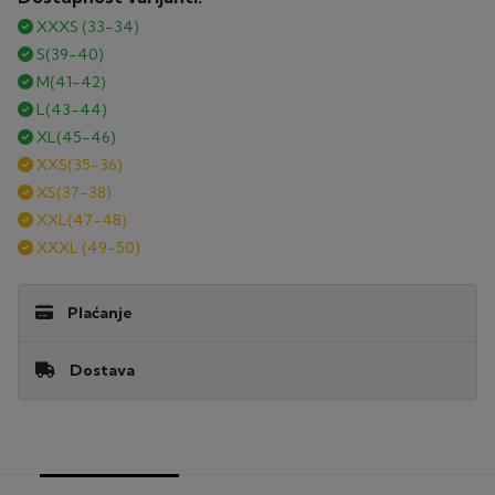
XXXS (33-34)
S(39-40)
M(41-42)
L(43-44)
XL(45-46)
XXS(35-36)
XS(37-38)
XXL(47-48)
XXXL (49-50)
Plaćanje
UPLATA NA ŽIRO RAČUN
Dostava
PLAĆANJE POUZEĆEM
TROŠAK DOSTAVE
Plaćanje pouzećem je moguće za sve narudžbe, osim za
Za narudžbe ispod 150€, naplaćujemo dostavu 7,50€.
artikle iz skupine čvrsti kajaci, fishing kajaci, kanui,
Za narudžbe iznad 150€ – nema troška dostave - osim
pedaline, tvrdi SUPovi, multigymi, bicikli i skuteri.
za glomaznu robu (čvrsti kajaci i SUP-ovi, bicikli,