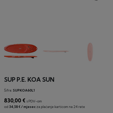
SUP P.E. KOA SUN
Šifra:
SUPKOA60L1
830,00 €
s PDV-om
od
34,58 € / mjesec
za plaćanje karticom na 24 rate