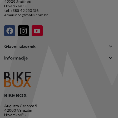
42209 Sračinec
Hrvatska/EU
tel.
+385 42 250 156
email
info@matis.com.hr

Glavni izbornik

Informacije
BIKE BOX
Augusta Cesarca 5
42000 Varaždin
Hrvatska/EU