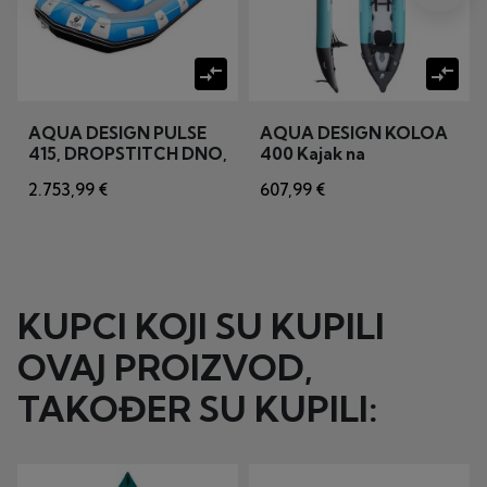
compare_arrows
compare_arrows
AQUA DESIGN PULSE
AQUA DESIGN KOLOA
415, DROPSTITCH DNO,
400 Kajak na
rafting čamac na
napuhavanje plavi
2.753,99 €
607,99 €
napuhavanje, 9 SJEDALA
trosjed
KUPCI KOJI SU KUPILI
OVAJ PROIZVOD,
TAKOĐER SU KUPILI: