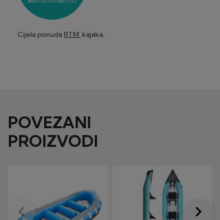
Cijela ponuda
RTM
kajaka.
POVEZANI
PROIZVODI
keyboard_arrow_left
keyboard_arrow_right
Prije
Dalje