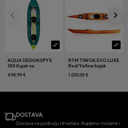
keyboard_arrow_left
keyboard_arrow_right
Prije
Dalje
compare_arrows
compare_arrows
AQUA DESIGN EPYX
RTM TIWOK EVO LUXE
380 Kajak na
Red/Yellow kajak
napuhavanje
498,99 €
1.050,00 €
DOSTAVA
Dostava na području Hrvatske. Kupljeno možete i