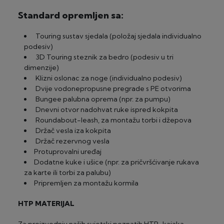
Standard opremljen sa:
Touring sustav sjedala (položaj sjedala individualno
podesiv)
3D Touring steznik za bedro (podesiv u tri
dimenzije)
Klizni oslonac za noge (individualno podesiv)
Dvije vodonepropusne pregrade s PE otvorima
Bungee palubna oprema (npr. za pumpu)
Dnevni otvor nadohvat ruke ispred kokpita
Roundabout-leash, za montažu torbi i džepova
Držač vesla iza kokpita
Držač rezervnog vesla
Protuprovalni uređaj
Dodatne kuke i ušice (npr. za pričvršćivanje rukava
za karte ili torbi za palubu)
Pripremljen za montažu kormila
HTP MATERIJAL