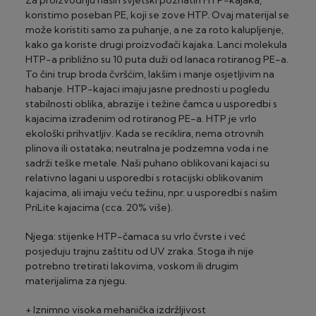
Za proizvodnju naših svjetski poznatih HTP-kajaka,
koristimo poseban PE, koji se zove HTP. Ovaj materijal se
može koristiti samo za puhanje, a ne za roto kalupljenje,
kako ga koriste drugi proizvođači kajaka. Lanci molekula
HTP-a približno su 10 puta duži od lanaca rotiranog PE-a.
To čini trup broda čvršćim, lakšim i manje osjetljivim na
habanje. HTP-kajaci imaju jasne prednosti u pogledu
stabilnosti oblika, abrazije i težine čamca u usporedbi s
kajacima izrađenim od rotiranog PE-a. HTP je vrlo
ekološki prihvatljiv. Kada se reciklira, nema otrovnih
plinova ili ostataka; neutralna je podzemna voda i ne
sadrži teške metale. Naši puhano oblikovani kajaci su
relativno lagani u usporedbi s rotacijski oblikovanim
kajacima, ali imaju veću težinu, npr. u usporedbi s našim
PriLite kajacima (cca. 20% više).
Njega: stijenke HTP-čamaca su vrlo čvrste i već
posjeduju trajnu zaštitu od UV zraka. Stoga ih nije
potrebno tretirati lakovima, voskom ili drugim
materijalima za njegu.
+ Iznimno visoka mehanička izdržljivost