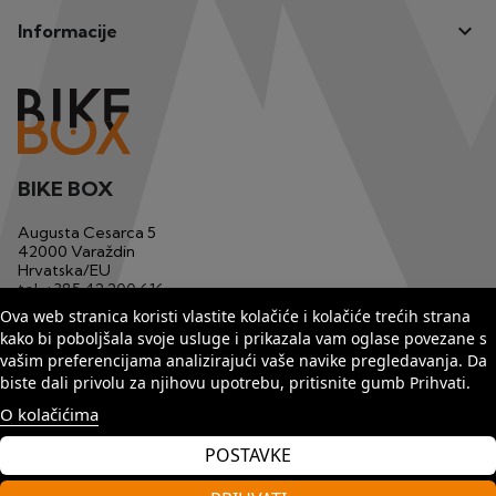

Informacije
BIKE BOX
Augusta Cesarca 5
42000 Varaždin
Hrvatska/EU
tel.
+385 42 200 616
mob.
+385 91 1233 629
Ova web stranica koristi vlastite kolačiće i kolačiće trećih strana
email
bikebox1@matis.com.hr
kako bi poboljšala svoje usluge i prikazala vam oglase povezane s
vašim preferencijama analizirajući vaše navike pregledavanja. Da
biste dali privolu za njihovu upotrebu, pritisnite gumb Prihvati.
O kolačićima
POSTAVKE