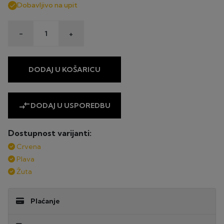
Dobavljivo na upit

-
+
DODAJ U KOŠARICU
compare_arrows
DODAJ U USPOREDBU
Dostupnost varijanti:
Crvena
Plava
Žuta
Plaćanje
UPLATA NA ŽIRO RAČUN