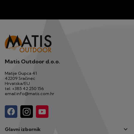
Matis Outdoor d.o.o.
Matije Gupca 41
42209 Sračinec
Hrvatska/EU
tel.
+385 42 250 156
email
info@matis.com.hr

Glavni izbornik