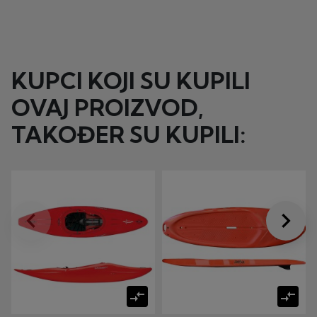
KUPCI KOJI SU KUPILI
OVAJ PROIZVOD,
TAKOĐER SU KUPILI:
keyboard_arrow_left
keyboard_arrow_right
Prije
Dalje
compare_arrows
compare_arrows