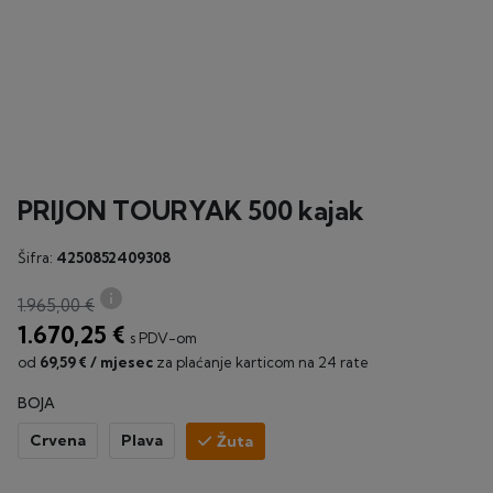
PRIJON TOURYAK 500 kajak
Šifra:
4250852409308
info
1.965,00 €
1.670,25 €
s PDV-om
od
69,59 € / mjesec
za plaćanje karticom na 24 rate
BOJA
Crvena
Plava
Žuta