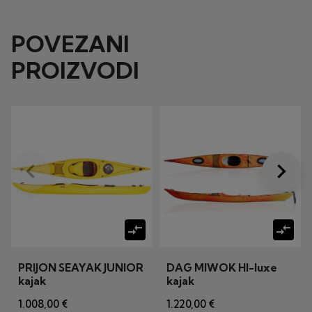
POVEZANI
PROIZVODI
keyboard_arrow_left
keyboard_arrow_right
Prije
Dalje
compare_arrows
compare_arrows
PRIJON SEAYAK JUNIOR
DAG MIWOK HI-luxe
kajak
kajak
1.008,00 €
1.220,00 €