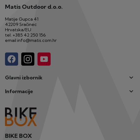
Matis Outdoor d.o.o.
Matije Gupca 41
42209 Sračinec
Hrvatska/EU
tel.
+385 42 250 156
email
info@matis.com.hr

Glavni izbornik

Informacije
BIKE BOX