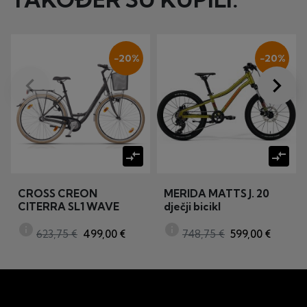
−20%
−20%
keyboard_arrow_left
keyboard_arrow_right
Prije
Dalje
compare_arrows
compare_arrows
CROSS CREON
MERIDA MATTS J. 20
CITERRA SL1 WAVE
dječji bicikl
ženski gradski bicikl
info
info
623,75 €
499,00 €
748,75 €
599,00 €