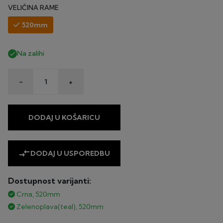
VELIČINA RAME
520mm
Na zalihi

-
+
DODAJ U KOŠARICU
compare_arrows
DODAJ U USPOREDBU
Dostupnost varijanti:
Crna, 520mm
Zelenoplava(teal), 520mm