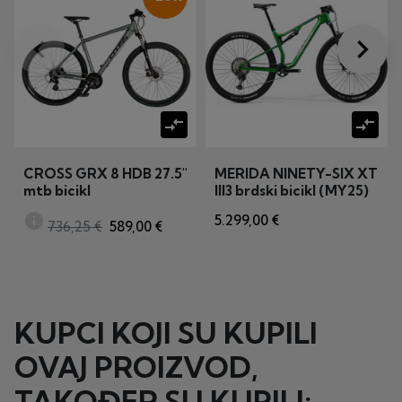
keyboard_arrow_left
keyboard_arrow_right
Prije
Dalje
compare_arrows
compare_arrows
CROSS GRX 8 HDB 27.5"
MERIDA NINETY-SIX XT
mtb bicikl
III3 brdski bicikl (MY25)
info
5.299,00 €
736,25 €
589,00 €
KUPCI KOJI SU KUPILI
OVAJ PROIZVOD,
TAKOĐER SU KUPILI: