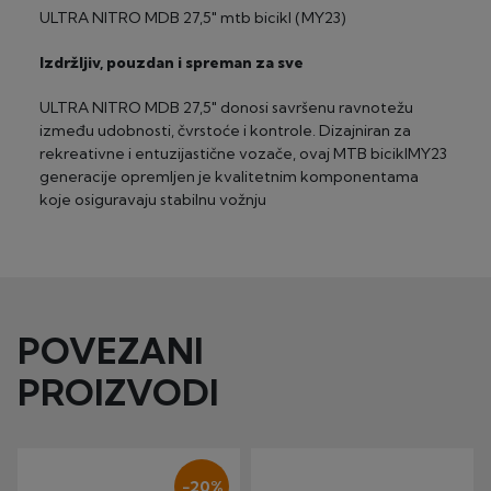
2 – 3 radna dana za artikle "na zalihi" (za glomaznu robu
2-24 rate, minimalni iznos 100 €
ULTRA NITRO MDB 27,5" mtb bicikl (MY23)
do 5 radnih dana) - izuzetak su dostave na otoke
20-30 radna dana za artikle "dobavljivo na upit"
Visa Premium Gold (Privredna banka Zagreb)
Izdržljiv, pouzdan i spreman za sve
2-24 rate, minimalni iznos 100 €
ULTRA NITRO MDB 27,5" donosi savršenu ravnotežu
između udobnosti, čvrstoće i kontrole. Dizajniran za
rekreativne i entuzijastične vozače, ovaj MTB biciklMY23
generacije opremljen je kvalitetnim komponentama
koje osiguravaju stabilnu vožnju
POVEZANI
PROIZVODI
−20%