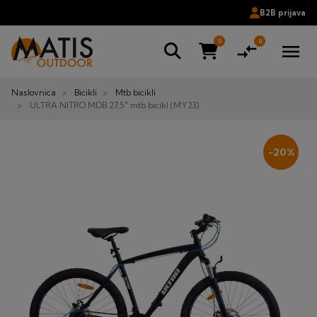
B2B prijava
0
0
compare_arrows
menu
Naslovnica
Bicikli
Mtb bicikli
ULTRA NITRO MDB 27,5" mtb bicikl (MY23)
−20%