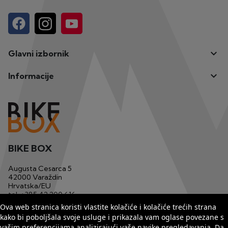

Glavni izbornik

Informacije
BIKE BOX
Augusta Cesarca 5
42000 Varaždin
Hrvatska/EU
tel.
+385 42 200 616
mob.
+385 91 1233 629
Ova web stranica koristi vlastite kolačiće i kolačiće trećih strana
email
bikebox1@matis.com.hr
kako bi poboljšala svoje usluge i prikazala vam oglase povezane s
vašim preferencijama analizirajući vaše navike pregledavanja. Da