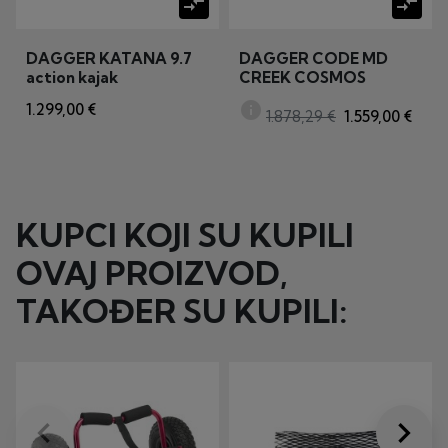
compare_arrows
compare_arrows
DAGGER KATANA 9.7
DAGGER CODE MD
action kajak
CREEK COSMOS
info
1.299,00 €
1.878,29 €
1.559,00 €
KUPCI KOJI SU KUPILI
OVAJ PROIZVOD,
TAKOĐER SU KUPILI:
keyboard_arrow_left
keyboard_arrow_right
Prije
Dalje