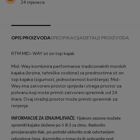
Za narudžbe iznad 150€ – nema troška dostave - osim
24 mjeseca
pedaline, tvrdi SUPovi, multigymi, bicikli i skuteri.
za glomaznu robu (čvrsti kajaci i SUP-ovi, bicikli,
skuteri, fitness sprave):
PLAĆANJE KREDITNOM I DEBITNOM KARTICOM
za skutere – 75€ po komadu
JEDNOKRATNO ILI NA RATE
za čvrste kajake, kanue i SUP-ove – 60€ po
Platite kreditnom ili debitnom karticom na rate koristeći
komadu
CorvusPay servis za naplatu.
OPIS PROIZVODA
SPECIFIKACIJA
DETALJI PROIZVODA
za električne bicikle – 50€ po komadu
za dječje bicikle – 20€ po biciklu
Diners
RTM MID-WAY sit on top kajak
za ostale bicikle – 25€ po biciklu
2-24 rate, minimalni iznos 100 €
za fitness sprave osim multgym – 10€ po spravi
Mid-Way kombinira performanse tradicionalnih morskih
za fitness spravu multigym i traku za trčanje – 30€
®
Maestro
/Visa (Privredna banka Zagreb)
kajaka (brzina, tehničke osobine) sa prednostima sit on
po komadu
2-24 rate, minimalni iznos 100 €
top kajaka (sigurnost, jednostavnost korištenja). Mid-
Way ima zatvoreni prostor sprijeda i straga prostor za
ROK DOSTAVE
®
MasterCard
/Visa (Zagrebačka banka)
pohranu koji može primiti zatvoreni spremnik od 24
2 – 3 radna dana za artikle "na zalihi" (za glomaznu robu
2-24 rate, minimalni iznos 100 €
litara. Ovaj stražnji prostor može primiti spremnik za
do 5 radnih dana) - izuzetak su dostave na otoke
ronjenje.
20-30 radna dana za artikle "dobavljivo na upit"
Visa Premium Gold (Privredna banka Zagreb)
2-24 rate, minimalni iznos 100 €
INFORMACIJE
ZA
IZNAJMLJIVAČE
: Tijekom sezone možete
spremiti kajake složene po 5 ili 3 za zimu. Redovito
provjeravajte tlak, po potrebi uklonite zrak odvrtanjem
odvodnog čepa. Razmislite o tome da ih pohranite pod