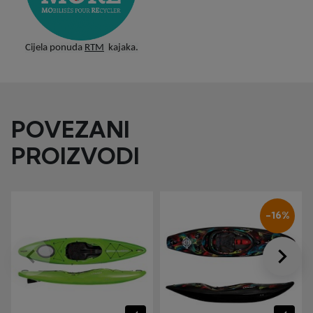
Cijela ponuda
RTM
kajaka.
POVEZANI
PROIZVODI
-16%
keyboard_arrow_left
keyboard_arrow_right
Prije
Dalje