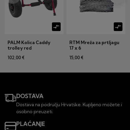
compare_arrows
compare_arrows
PALM Kolica Caddy
RTM Mreža za prtljagu
trolley red
17 x 6
102,00 €
15,00 €
DOSTAVA
Dostava na području Hrvatske. Kupljeno možete i
osobno preuzeti.
PLAĆANJE