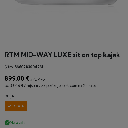
RTM MID-WAY LUXE sit on top kajak
Šifra:
3660783004731
899,00 €
s PDV-om
od
37,46 € / mjesec
za plaćanje karticom na 24 rate
BOJA
Bijela
Na zalihi
