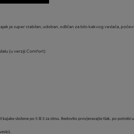
ajak je super stabilan, udoban, odličan za bilo kakvog veslača, počev
alu (u verziji Comfort)
 kajake složene po 5 ili 3 za zimu. Redovito provjeravajte tlak, po potrebi
veslo).