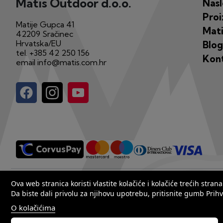
Matis Outdoor d.o.o.
Nas
Proi
Matije Gupca 41
Mati
42209 Sračinec
Hrvatska/EU
Blog
tel.
+385 42 250 156
Kon
email
info@matis.com.hr
Copyright by Matis 2025. Sva prava pridržana.
Ova web stranica koristi vlastite kolačiće i kolačiće trećih str
Da biste dali privolu za njihovu upotrebu, pritisnite gumb Prihv
O kolačićima