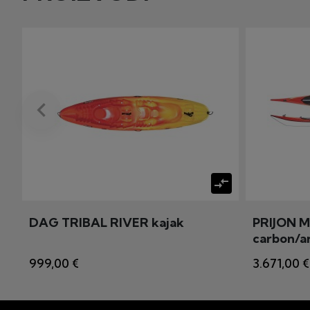
keyboard_arrow_left
Prije
compare_arrows
DAG TRIBAL RIVER kajak
PRIJON M
carbon/a
999,00 €
3.671,00 €