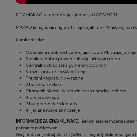
RTM MAKAO sit on top kajak jednosjed COMFORT
MAKAO je najnoviji single Sit-Top kajak iz RTM-a.Ovaj novi k
Karakteristike:
Optimalna udobnost zahvaljujući svom PE stražnjem sjed
Stabilan i dobro praćen zahvaljujući svom trupu
Centralno skladište s gumenim otvorom
Stražnji prostor za skladištenje
Precizni nogostupi s 4 razine
2 bočne presvlake
2 krmenih aluminijskih tračnica za ugradnju pribora
4 drenažne rupe
2 bungees držača lopatica
4 lijevane ručke za nošenje
INFORMACIJE
ZA
IZNAJMLJIVAČE
: Tijekom sezone možete spremiti
pohranite pod krovom.
Ovaj proizvod je dizajniran isključivo za pogon ljudskom snagom (