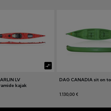
compare_arrows
ARLIN LV
DAG CANADIA sit on to
ramide kajak
1.130,00 €