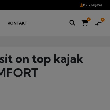
B2B prijava
0
0
compare_arrows
G
KONTAKT
t on top kajak
OMFORT