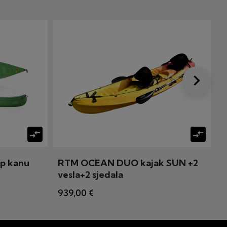
keyboard_arrow_right
Dalje
compare_arrows
compare_arrows
p kanu
RTM OCEAN DUO kajak SUN +2
R
vesla+2 sjedala
939,00 €
9