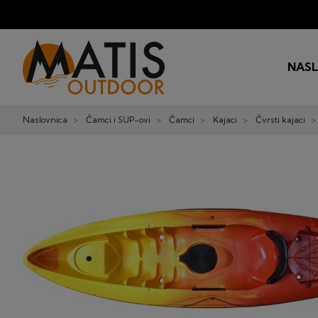
NAS
Naslovnica
Čamci i SUP-ovi
Čamci
Kajaci
Čvrsti kajaci