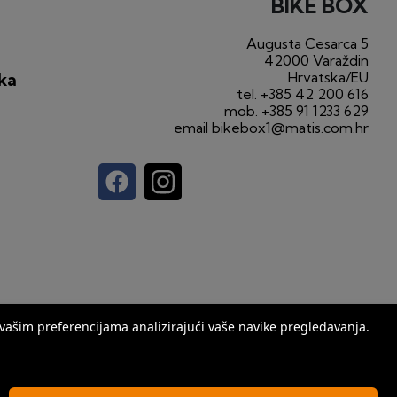
BIKE BOX
Augusta Cesarca 5
42000 Varaždin
Hrvatska/EU
ka
tel.
+385 42 200 616
mob.
+385 91 1233 629
email
bikebox1@matis.com.hr
web by
Seus
s vašim preferencijama analizirajući vaše navike pregledavanja.