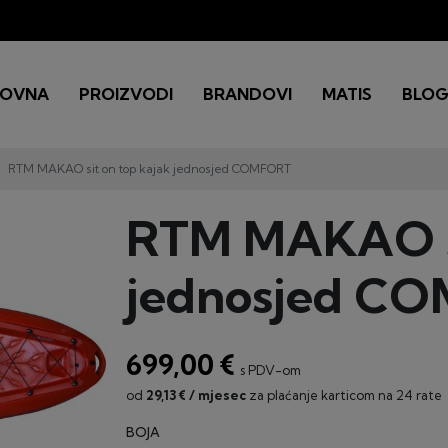
LOVNA
PROIZVODI
BRANDOVI
MATIS
BLO
RTM MAKAO sit on top kajak jednosjed COMFORT
RTM MAKAO si
jednosjed C
699,00 €
s PDV-om
od
29,13 € / mjesec
za plaćanje karticom na 24 rate
BOJA