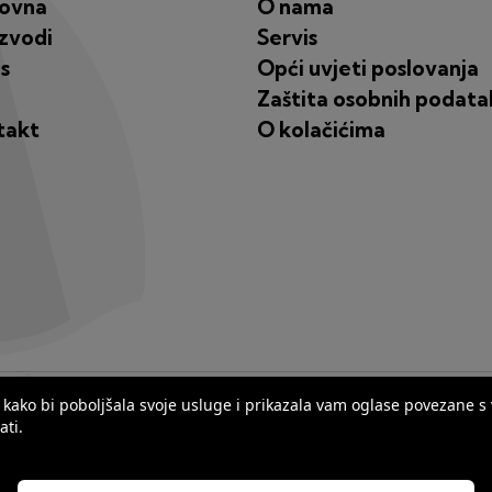
lovna
O nama
zvodi
Servis
s
Opći uvjeti poslovanja
Zaštita osobnih podata
takt
O kolačićima
ana kako bi poboljšala svoje usluge i prikazala vam oglase povezane 
ati.