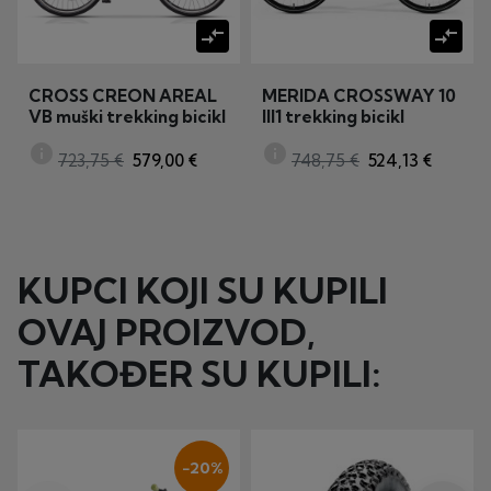
compare_arrows
compare_arrows
CROSS CREON AREAL
MERIDA CROSSWAY 10
VB muški trekking bicikl
III1 trekking bicikl
(MY25)
info
info
723,75 €
579,00 €
748,75 €
524,13 €
KUPCI KOJI SU KUPILI
OVAJ PROIZVOD,
TAKOĐER SU KUPILI:
−20%