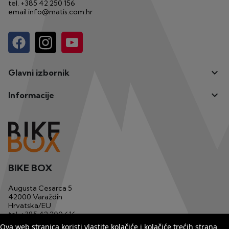
tel.
+385 42 250 156
email
info@matis.com.hr

Glavni izbornik

Informacije
BIKE BOX
Augusta Cesarca 5
42000 Varaždin
Hrvatska/EU
tel.
+385 42 200 616
mob.
+385 91 1233 629
Ova web stranica koristi vlastite kolačiće i kolačiće trećih strana