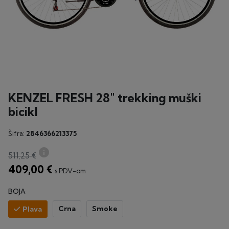
KENZEL FRESH 28" trekking muški
bicikl
Šifra:
2846366213375
info
511,25 €
409,00 €
s PDV-om
BOJA
Crna
Smoke
Plava