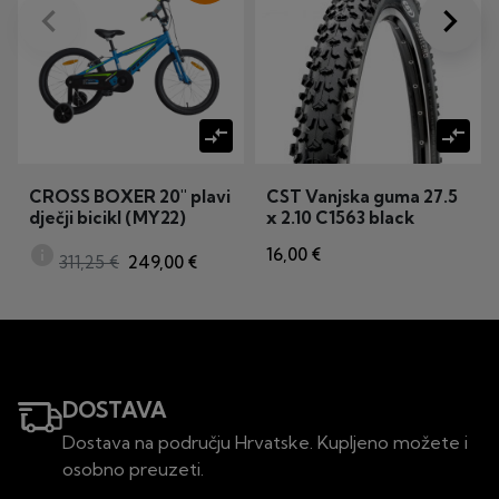
keyboard_arrow_left
keyboard_arrow_right
Prije
Dalje
compare_arrows
compare_arrows
CROSS BOXER 20" plavi
CST Vanjska guma 27.5
dječji bicikl (MY22)
x 2.10 C1563 black
info
16,00 €
311,25 €
249,00 €
DOSTAVA
Dostava na području Hrvatske. Kupljeno možete i
osobno preuzeti.