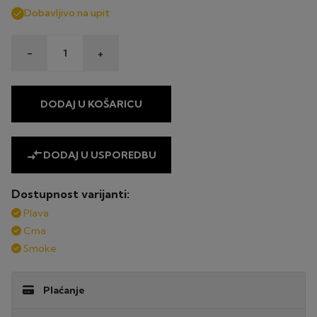
Dobavljivo na upit

-
+
DODAJ U KOŠARICU
compare_arrows
DODAJ U USPOREDBU
Dostupnost varijanti:
Plava
Crna
Smoke
Plaćanje
UPLATA NA ŽIRO RAČUN