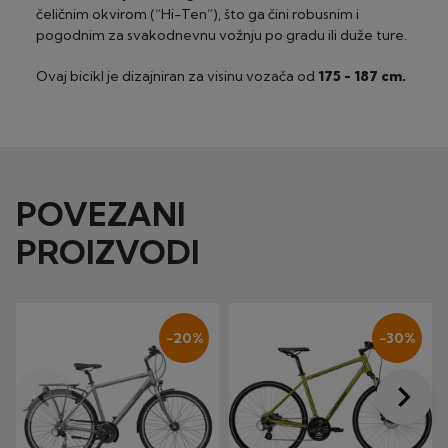
2-24 rate, minimalni iznos 100 €
čeličnim okvirom (“Hi-Ten”), što ga čini robusnim i
pogodnim za svakodnevnu vožnju po gradu ili duže ture.
Ovaj bicikl je dizajniran za visinu vozača od
175 - 187 cm.
POVEZANI
PROIZVODI
−20%
−30%
keyboard_arrow_left
keyboard_arrow_right
Prije
Dalje