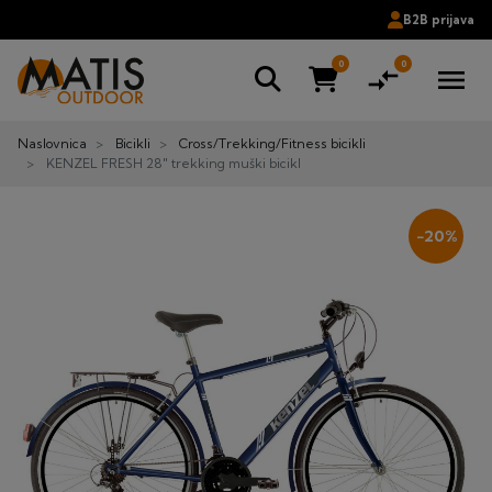
B2B prijava
0
0
compare_arrows
menu
Naslovnica
Bicikli
Cross/Trekking/Fitness bicikli
KENZEL FRESH 28" trekking muški bicikl
−20%