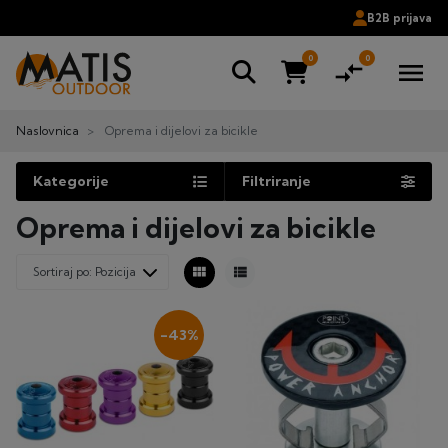
B2B prijava
0
0
compare_arrows
menu
Naslovnica
Oprema i dijelovi za bicikle
Kategorije
Filtriranje
Oprema i dijelovi za bicikle
view_module
view_list
-43%