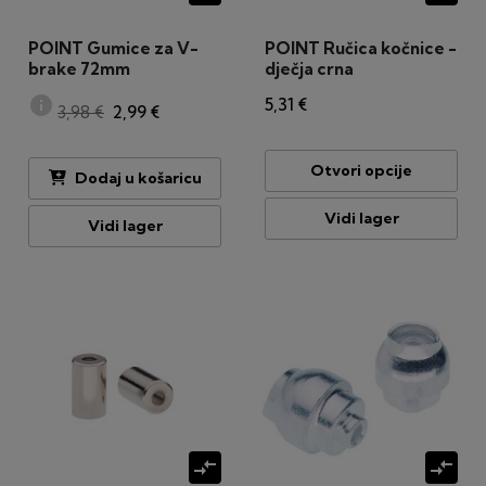
POINT Gumice za V-
POINT Ručica kočnice -
brake 72mm
dječja crna
info
5,31 €
3,98 €
2,99 €
Otvori opcije
Dodaj u košaricu
Vidi lager
Vidi lager
compare_arrows
compare_arrows