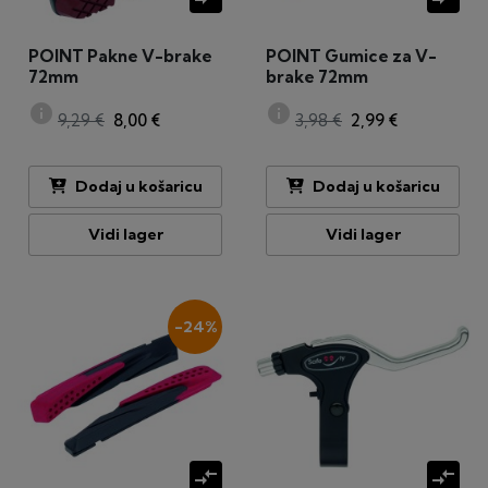
POINT Pakne V-brake
POINT Gumice za V-
72mm
brake 72mm
info
info
9,29 €
8,00 €
3,98 €
2,99 €
Dodaj u košaricu
Dodaj u košaricu
Vidi lager
Vidi lager
-24%
compare_arrows
compare_arrows