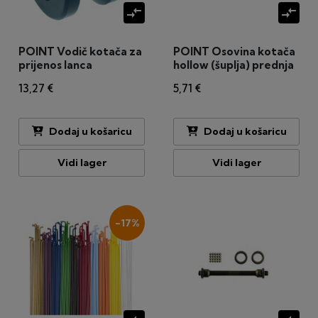
compare_arrows
compare_arrows
POINT Vodič kotača za
POINT Osovina kotača
prijenos lanca
hollow (šuplja) prednja
108mm
13,27 €
5,71 €
Dodaj u košaricu
Dodaj u košaricu
Vidi lager
Vidi lager
-17%