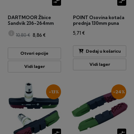
compare_arrows
compare_arrows
DARTMOOR Žbice
POINT Osovina kotača
Sandvik 236-264mm
prednja 130mm puna
komplet
info
5,71 €
10,80 €
8,86 €
Dodaj u košaricu
Otvori opcije
Vidi lager
Vidi lager
-13%
-24%
compare_arrows
compare_arrows