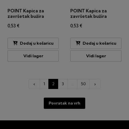
POINT Kapica za
POINT Kapica za
završetak bužira
završetak bužira
5,0mm
5,5mm
0,53 €
0,53 €
Dodaj u košaricu
Dodaj u košaricu
Vidi lager
Vidi lager
Prije
Dalje
1
2
3
…
50
keyboard_arrow_left
keyboard_arrow_right
Povratak na vrh