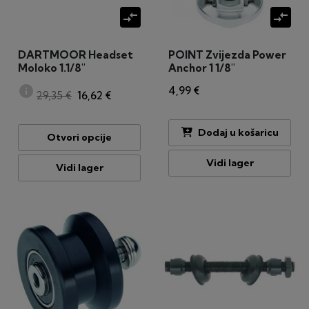
compare_arrows
compare_arrows
DARTMOOR Headset
POINT Zvijezda Power
Moloko 1.1/8"
Anchor 1 1/8"
info
4,99 €
29,35 €
16,62 €
Dodaj u košaricu
Otvori opcije
Vidi lager
Vidi lager