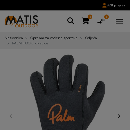
B2B prijava
0
0
compare_arrows
menu
Naslovnica
Oprema za vodene sportove
Odjeća
PALM HOOK rukavice
keyboard_arrow_left
keyboard_arrow_right
Prije
Dalje