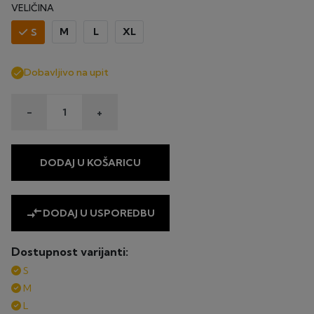
VELIČINA
M
L
XL
S
Dobavljivo na upit

-
+
DODAJ U KOŠARICU
compare_arrows
DODAJ U USPOREDBU
Dostupnost varijanti:
S
M
L