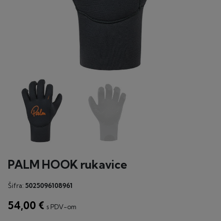
PALM HOOK rukavice
Šifra:
5025096108961
54,00 €
s PDV-om