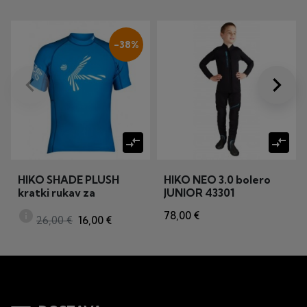
-38%
keyboard_arrow_left
keyboard_arrow_right
Prije
Dalje
compare_arrows
compare_arrows
HIKO SHADE PLUSH
HIKO NEO 3.0 bolero
kratki rukav za
JUNIOR 43301
muškarce
info
78,00 €
26,00 €
16,00 €