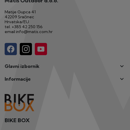
Matis Outdoor d.o.o.
Matije Gupca 41
42209 Sračinec
Hrvatska/EU
tel.
+385 42 250 156
email
info@matis.com.hr

Glavni izbornik

Informacije
BIKE BOX