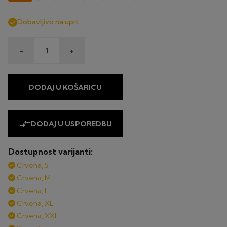
Dobavljivo na upit

-
+
DODAJ U KOŠARICU
compare_arrows
DODAJ U USPOREDBU
Dostupnost varijanti:
Crvena, S
Crvena, M
Crvena, L
Crvena, XL
Crvena, XXL