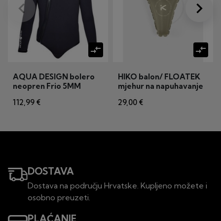
keyboard_arrow_left
keyboard_arrow_right
Prije
Dalje
compare_arrows
compare_arrows
AQUA DESIGN bolero
HIKO balon/ FLOATEK
neopren Frio 5MM
mjehur na napuhavanje
15 L - prednji
112,99 €
29,00 €
DOSTAVA
Dostava na području Hrvatske. Kupljeno možete i
osobno preuzeti.
PLAĆANJE