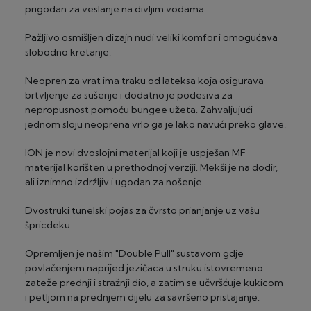
za ostale bicikle – 25€ po biciklu
prigodan za veslanje na divljim vodama.
2-24 rate, minimalni iznos 100 €
za fitness sprave osim multgym – 10€ po spravi
Pažljivo osmišljen dizajn nudi veliki komfor i omogućava
za fitness spravu multigym i traku za trčanje – 30€
®
Maestro
/Visa (Privredna banka Zagreb)
slobodno kretanje.
po komadu
2-24 rate, minimalni iznos 100 €
ROK DOSTAVE
Neopren za vrat ima traku od lateksa koja osigurava
®
MasterCard
/Visa (Zagrebačka banka)
brtvljenje za sušenje i dodatno je podesiva za
2 – 3 radna dana za artikle "na zalihi" (za glomaznu robu
2-24 rate, minimalni iznos 100 €
nepropusnost pomoću bungee užeta. Zahvaljujući
do 5 radnih dana) - izuzetak su dostave na otoke
jednom sloju neoprena vrlo ga je lako navući preko glave.
20-30 radna dana za artikle "dobavljivo na upit"
Visa Premium Gold (Privredna banka Zagreb)
2-24 rate, minimalni iznos 100 €
ION je novi dvoslojni materijal koji je uspješan MF
materijal korišten u prethodnoj verziji. Mekši je na dodir,
ali iznimno izdržljiv i ugodan za nošenje.
Dvostruki tunelski pojas za čvrsto prianjanje uz vašu
špricdeku.
Opremljen je našim "Double Pull" sustavom gdje
povlačenjem naprijed jezičaca u struku istovremeno
zateže prednji i stražnji dio, a zatim se učvršćuje kukicom
i petljom na prednjem dijelu za savršeno pristajanje.