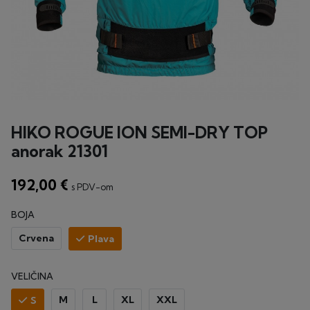
HIKO ROGUE ION SEMI-DRY TOP
anorak 21301
192,00 €
s PDV-om
BOJA
Crvena
Plava
VELIČINA
M
L
XL
XXL
S