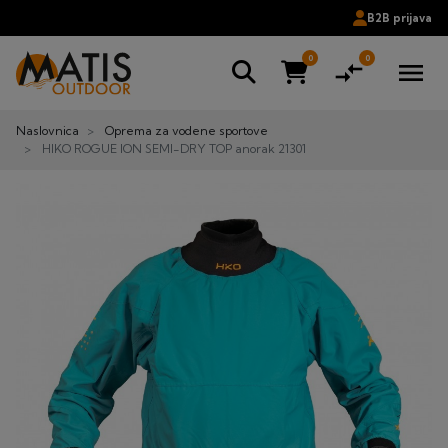
B2B prijava
0
0
compare_arrows
menu
Naslovnica
Oprema za vodene sportove
HIKO ROGUE ION SEMI-DRY TOP anorak 21301