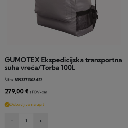
GUMOTEX Ekspedicijska transportna
suha vreća/Torba 100L
Šifra:
8593371308452
279,00 €
s PDV-om
Dobavljivo na upit

-
+