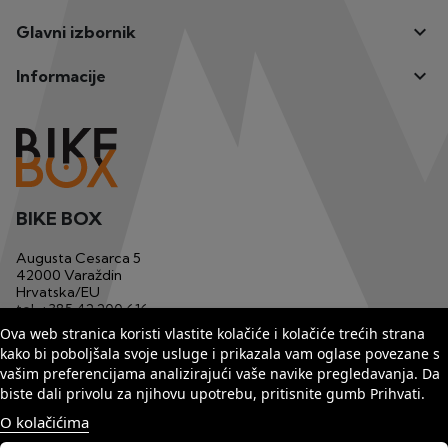

Glavni izbornik

Informacije
BIKE BOX
Augusta Cesarca 5
42000 Varaždin
Hrvatska/EU
tel.
+385 42 200 616
mob.
+385 91 1233 629
Ova web stranica koristi vlastite kolačiće i kolačiće trećih strana
email
bikebox1@matis.com.hr
kako bi poboljšala svoje usluge i prikazala vam oglase povezane s
vašim preferencijama analizirajući vaše navike pregledavanja. Da
biste dali privolu za njihovu upotrebu, pritisnite gumb Prihvati.
O kolačićima