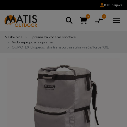
B2B prijava
0
0
compare_arrows
menu
Naslovnica
Oprema za vodene sportove
Vodonepropusna oprema
GUMOTEX Ekspedicijska transportna suha vreća/Torba 100L