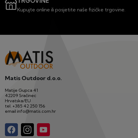
TRGOVINE
Kupujte online ili posjetite naše fizičke trgovine.
Matis Outdoor d.o.o.
Matije Gupca 41
42209 Sračinec
Hrvatska/EU
tel.
+385 42 250 156
email
info@matis.com.hr