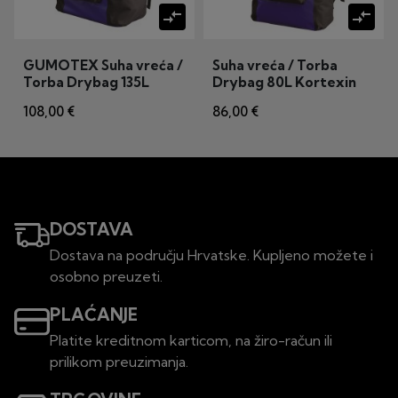
compare_arrows
compare_arrows
GUMOTEX Suha vreća /
Suha vreća / Torba
Torba Drybag 135L
Drybag 80L Kortexin
Kortexin
108,00 €
86,00 €
DOSTAVA
Dostava na području Hrvatske. Kupljeno možete i
osobno preuzeti.
PLAĆANJE
Platite kreditnom karticom, na žiro-račun ili
prilikom preuzimanja.