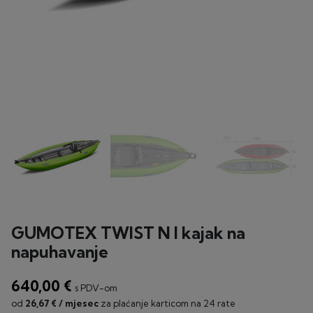
GUMOTEX TWIST N I kajak na
napuhavanje
640,00 €
s PDV-om
od
26,67 € / mjesec
za plaćanje karticom na 24 rate