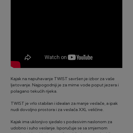
2 – 3 radna dana za artikle "na zalihi" (za glomaznu robu
2-24 rate, minimalni iznos 100 €
do 5 radnih dana) - izuzetak su dostave na otoke
20-30 radna dana za artikle "dobavljivo na upit"
Visa Premium Gold (Privredna banka Zagreb)
2-24 rate, minimalni iznos 100 €
Kajak na napuhavanje TWIST savršen je izbor za vaše
ljetovanje. Najpogodniji je za mirne vode poput jezera i
polagano tekućih rijeka.
TWIST je vrlo stabilan i idealan za manje veslače, a ipak
nudi dovoljno prostora i za veslača XXL veličine.
Kajak ima uklonjivo sjedalo s podesivim naslonom za
udobno i suho veslanje. Isporučuje se sa smjernom