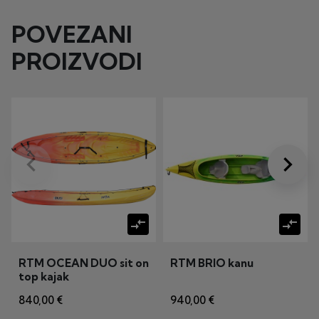
POVEZANI
PROIZVODI
keyboard_arrow_left
keyboard_arrow_right
Prije
Dalje
compare_arrows
compare_arrows
RTM OCEAN DUO sit on
RTM BRIO kanu
top kajak
840,00 €
940,00 €