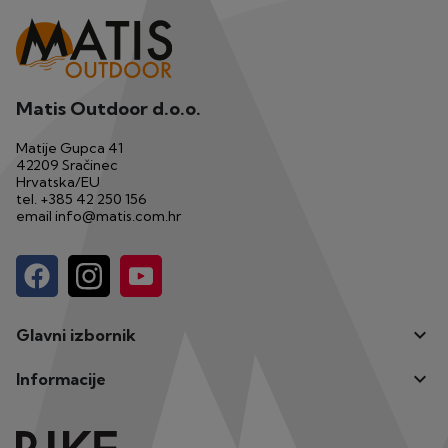
Matis Outdoor d.o.o.
Matije Gupca 41
42209 Sračinec
Hrvatska/EU
tel.
+385 42 250 156
email
info@matis.com.hr

Glavni izbornik

Informacije