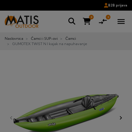
B2B prijava
0
0
compare_arrows
menu
Naslovnica
Čamci i SUP-ovi
Čamci
GUMOTEX TWIST N I kajak na napuhavanje
keyboard_arrow_left
keyboard_arrow_right
Prije
Dalje