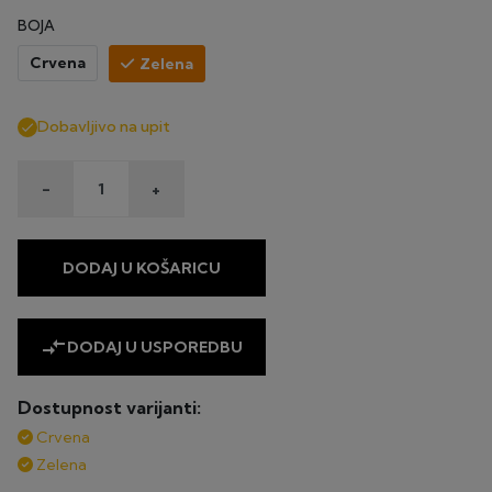
BOJA
Crvena
Zelena
Dobavljivo na upit

-
+
DODAJ U KOŠARICU
compare_arrows
DODAJ U USPOREDBU
Dostupnost varijanti:
Crvena
Zelena