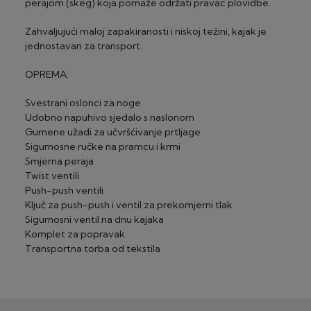
perajom (skeg) koja pomaže održati pravac plovidbe.
Zahvaljujući maloj zapakiranosti i niskoj težini, kajak je
jednostavan za transport.
OPREMA:
Svestrani oslonci za noge
Udobno napuhivo sjedalo s naslonom
Gumene užadi za učvršćivanje prtljage
Sigurnosne ručke na pramcu i krmi
Smjerna peraja
Twist ventili
Push-push ventili
Ključ za push-push i ventil za prekomjerni tlak
Sigurnosni ventil na dnu kajaka
Komplet za popravak
Transportna torba od tekstila