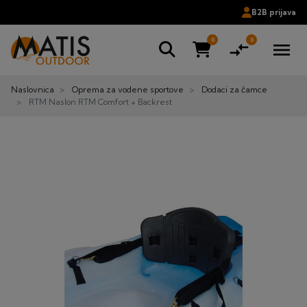
B2B prijava
0
0
compare_arrows
menu
Naslovnica
Oprema za vodene sportove
Dodaci za čamce
RTM Naslon RTM Comfort + Backrest