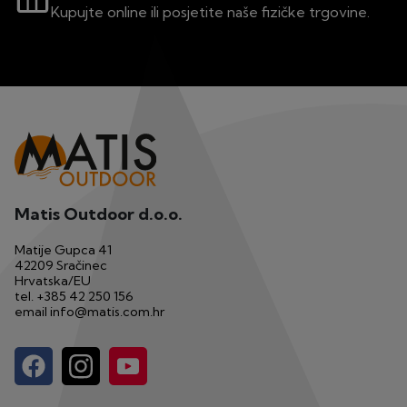
Kupujte online ili posjetite naše fizičke trgovine.
Matis Outdoor d.o.o.
Matije Gupca 41
42209 Sračinec
Hrvatska/EU
tel.
+385 42 250 156
email
info@matis.com.hr