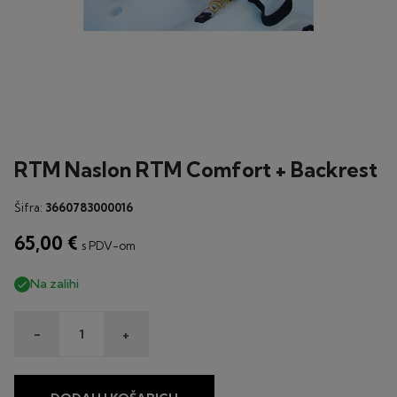
RTM Naslon RTM Comfort + Backrest
Šifra:
3660783000016
65,00 €
s PDV-om
Na zalihi

-
+