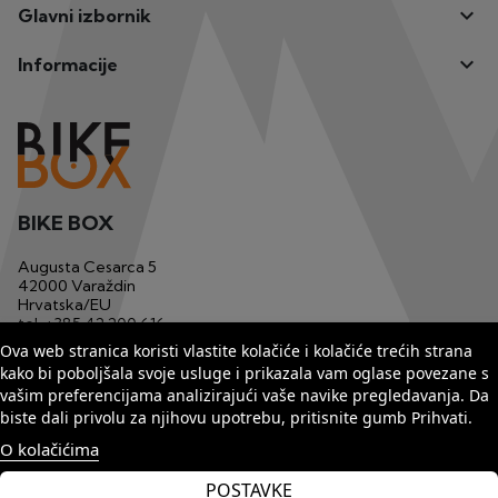

Glavni izbornik

Informacije
BIKE BOX
Augusta Cesarca 5
42000 Varaždin
Hrvatska/EU
tel.
+385 42 200 616
mob.
+385 91 1233 629
Ova web stranica koristi vlastite kolačiće i kolačiće trećih strana
email
bikebox1@matis.com.hr
kako bi poboljšala svoje usluge i prikazala vam oglase povezane s
vašim preferencijama analizirajući vaše navike pregledavanja. Da
biste dali privolu za njihovu upotrebu, pritisnite gumb Prihvati.
O kolačićima
POSTAVKE