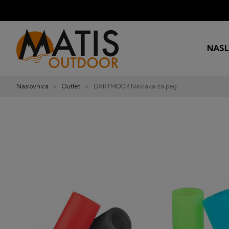
NAS
Naslovnica
Outlet
DARTMOOR Navlaka za peg