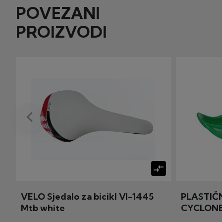
POVEZANI
PROIZVODI
keyboard_arrow_left
Prije
compare_arrows
VELO Sjedalo za bicikl Vl-1445
PLASTIČ
Mtb white
CYCLON