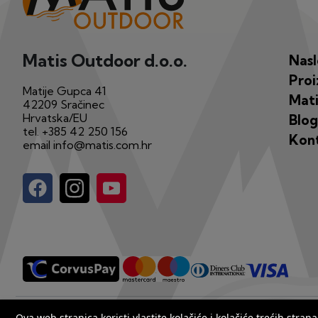
Matis Outdoor d.o.o.
Nas
Proi
Matije Gupca 41
Mati
42209 Sračinec
Hrvatska/EU
Blog
tel.
+385 42 250 156
Kon
email
info@matis.com.hr
Copyright by Matis 2025. Sva prava pridržana.
Ova web stranica koristi vlastite kolačiće i kolačiće trećih str