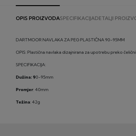
OPIS PROIZVODA
SPECIFIKACIJA
DETALJI PROIZ
DARTMOOR NAVLAKA ZA PEG PLASTIČNA 90-95MM
OPIS: Plastična navlaka dizajnirana za upotrebu preko čelič
SPECIFIKACIJA:
Dužina: 9
0-95mm
Promjer
: 40mm
Težina
: 42g