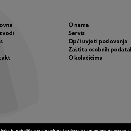
lovna
O nama
zvodi
Servis
s
Opći uvjeti poslovanja
Zaštita osobnih podata
takt
O kolačićima
ana kako bi poboljšala svoje usluge i prikazala vam oglase povezane 