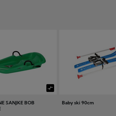
compare_arrows
NE SANJKE BOB
Baby ski 90cm
E