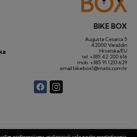
BIKE BOX
Augusta Cesarca 5
42000 Varaždin
Hrvatska/EU
ka
tel.
+385 42 200 616
mob.
+385 91 1233 629
email
bikebox1@matis.com.hr
web by
Seus
s vašim preferencijama analizirajući vaše navike pregledavanja.