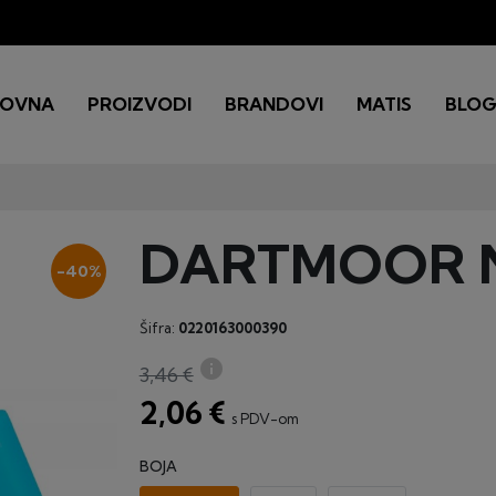
LOVNA
PROIZVODI
BRANDOVI
MATIS
BLO
DARTMOOR Na
-40%
Šifra:
0220163000390
info
3,46 €
2,06 €
s PDV-om
BOJA