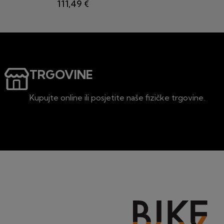
in
111,49 €
TRGOVINE
Kupujte online ili posjetite naše fizičke trgovine.