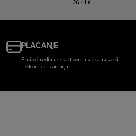
26,41 €
PLAĆANJE
Platite kreditnom karticom, na žiro-račun ili
prilikom preuzimanja.