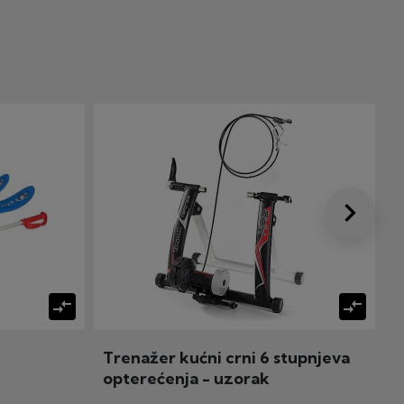
keyboard_arrow_right
Dalje
compare_arrows
compare_arrows
Trenažer kućni crni 6 stupnjeva
D
opterećenja - uzorak
k