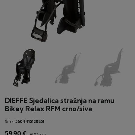
DIEFFE Sjedalica stražnja na ramu
Bikey Relax RFM crno/siva
Šifra:
5604415128851
59,90 €
s PDV-om