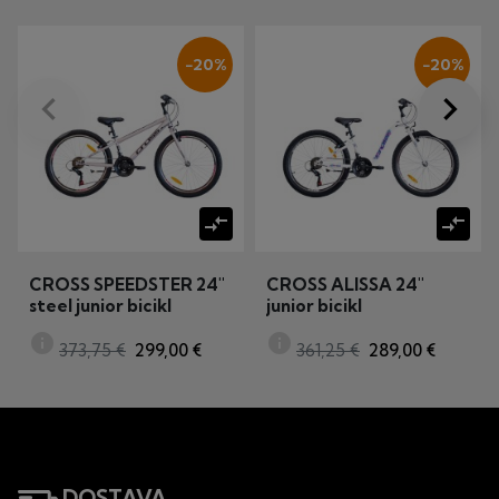
−20%
−20%
keyboard_arrow_left
keyboard_arrow_right
Prije
Dalje
compare_arrows
compare_arrows
CROSS SPEEDSTER 24"
CROSS ALISSA 24"
steel junior bicikl
junior bicikl
info
info
373,75 €
299,00 €
361,25 €
289,00 €
DOSTAVA