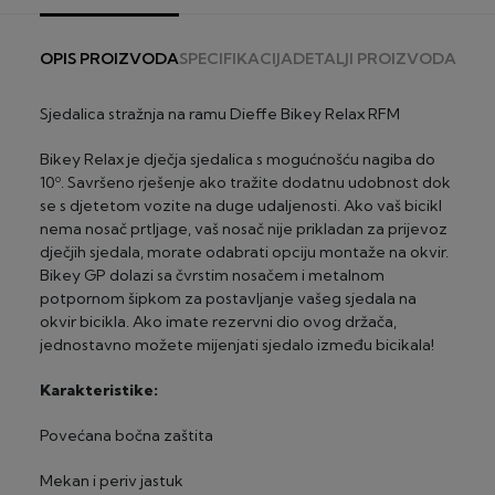
pedaline, tvrdi SUPovi, multigymi, bicikli i skuteri.
za glomaznu robu (čvrsti kajaci i SUP-ovi, bicikli,
skuteri, fitness sprave):
PLAĆANJE KREDITNOM I DEBITNOM KARTICOM
OPIS PROIZVODA
SPECIFIKACIJA
DETALJI PROIZVODA
za skutere – 75€ po komadu
JEDNOKRATNO ILI NA RATE
za čvrste kajake, kanue i SUP-ove – 60€ po
Platite kreditnom ili debitnom karticom na rate koristeći
komadu
Sjedalica stražnja na ramu Dieffe Bikey Relax RFM
CorvusPay servis za naplatu.
za električne bicikle – 50€ po komadu
za dječje bicikle – 20€ po biciklu
Bikey Relax je dječja sjedalica s mogućnošću nagiba do
Diners
za ostale bicikle – 25€ po biciklu
10º. Savršeno rješenje ako tražite dodatnu udobnost dok
2-24 rate, minimalni iznos 100 €
za fitness sprave osim multgym – 10€ po spravi
se s djetetom vozite na duge udaljenosti. Ako vaš bicikl
za fitness spravu multigym i traku za trčanje – 30€
nema nosač prtljage, vaš nosač nije prikladan za prijevoz
®
Maestro
/Visa (Privredna banka Zagreb)
po komadu
dječjih sjedala, morate odabrati opciju montaže na okvir.
2-24 rate, minimalni iznos 100 €
Bikey GP dolazi sa čvrstim nosačem i metalnom
ROK DOSTAVE
potpornom šipkom za postavljanje vašeg sjedala na
®
MasterCard
/Visa (Zagrebačka banka)
2 – 3 radna dana za artikle "na zalihi" (za glomaznu robu
okvir bicikla. Ako imate rezervni dio ovog držača,
2-24 rate, minimalni iznos 100 €
do 5 radnih dana) - izuzetak su dostave na otoke
jednostavno možete mijenjati sjedalo između bicikala!
20-30 radna dana za artikle "dobavljivo na upit"
Visa Premium Gold (Privredna banka Zagreb)
Karakteristike:
2-24 rate, minimalni iznos 100 €
Povećana bočna zaštita
Mekan i periv jastuk