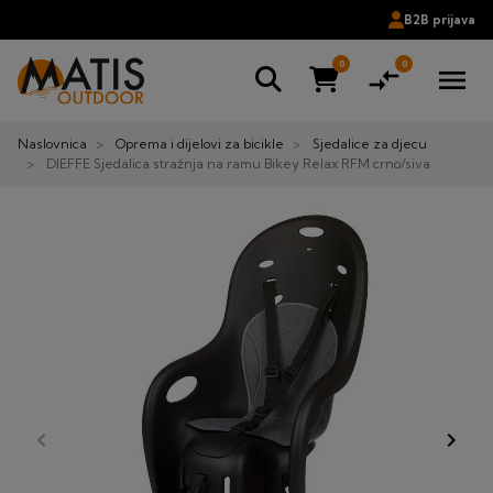
B2B prijava
0
0
compare_arrows
menu
Naslovnica
Oprema i dijelovi za bicikle
Sjedalice za djecu
DIEFFE Sjedalica stražnja na ramu Bikey Relax RFM crno/siva
keyboard_arrow_left
keyboard_arrow_right
Prije
Dalje