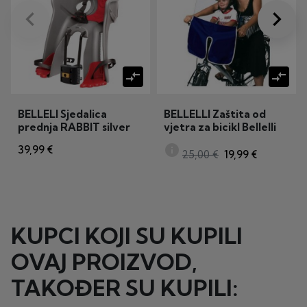
keyboard_arrow_left
keyboard_arrow_right
Prije
Dalje
compare_arrows
compare_arrows
BELLELI Sjedalica
BELLELLI Zaštita od
prednja RABBIT silver
vjetra za bicikl Bellelli
B-FIX
info
39,99 €
25,00 €
19,99 €
KUPCI KOJI SU KUPILI
OVAJ PROIZVOD,
TAKOĐER SU KUPILI: