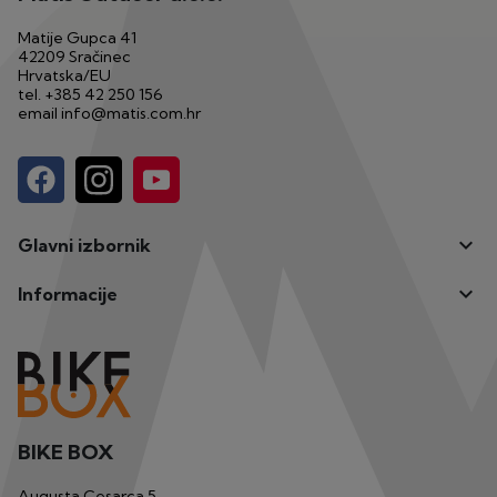
Matije Gupca 41
42209 Sračinec
Hrvatska/EU
tel.
+385 42 250 156
email
info@matis.com.hr

Glavni izbornik

Informacije
BIKE BOX
Augusta Cesarca 5