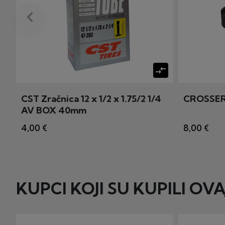
keyboard_arrow_left
Prije
compare_arrows
CST Zračnica 12 x 1/2 x 1.75/2 1/4
CROSSER S
AV BOX 40mm
4,00 €
8,00 €
KUPCI KOJI SU KUPILI OV