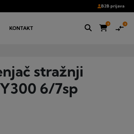
B2B prijava
0
0
compare_arrows
G
KONTAKT
jač stražnji
Y300 6/7sp