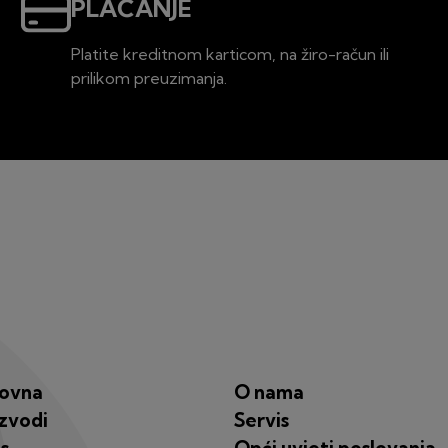
PLAĆANJE
Platite kreditnom karticom, na žiro-račun ili
prilikom preuzimanja.
lovna
O nama
zvodi
Servis