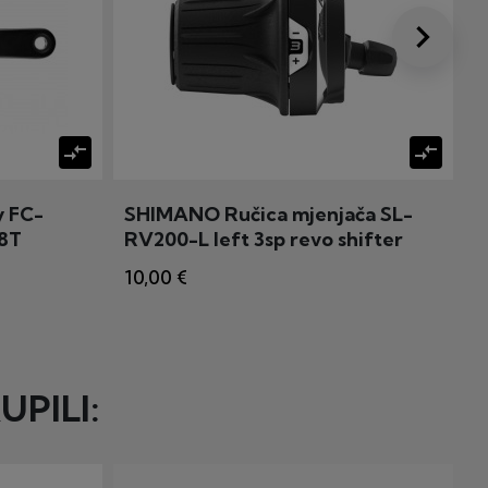
keyboard_arrow_right
Dalje
compare_arrows
compare_arrows
 FC-
SHIMANO Ručica mjenjača SL-
G
8T
RV200-L left 3sp revo shifter
1800mm
10,00 €
1
UPILI: