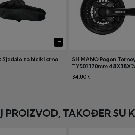
compare_arrows
jedalo za bicikl crno
SHIMANO Pogon Torney
TY501 170mm 48X38X2
34,00 €
AJ PROIZVOD, TAKOĐER SU K