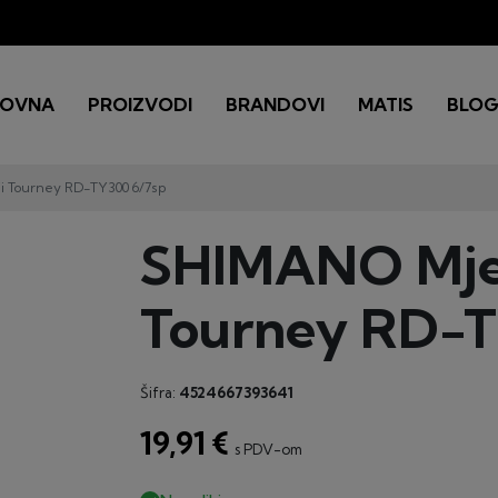
LOVNA
PROIZVODI
BRANDOVI
MATIS
BLO
i Tourney RD-TY300 6/7sp
SHIMANO Mjen
Tourney RD-T
Šifra:
4524667393641
19,91 €
s PDV-om