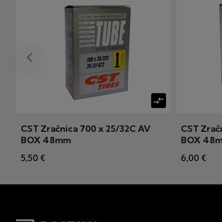
keyboard_arrow_left
Prije
compare_arrows
CST Zračnica 700 x 25/32C AV
CST Zračn
BOX 48mm
BOX 48mm
5,50 €
6,00 €