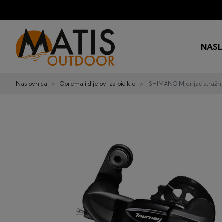
NAS
Naslovnica
Oprema i dijelovi za bicikle
SHIMANO Mjenjač stražnj