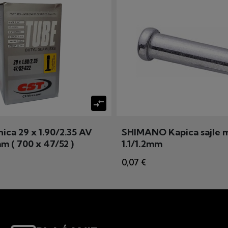
compare_arrows
ica 29 x 1.90/2.35 AV
SHIMANO Kapica sajle m
 ( 700 x 47/52 )
1.1/1.2mm
0,07 €