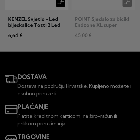
compare_arrows
compare_arrows
KENZEL Svjetlo - Led
POINT Sjedalo za bicikl
bljeskalice Totti 2 Led
Endzone XL super
komfort 274 x 274mm
6,64 €
45,00 €
DOSTAVA
Dostava na području Hrvatske. Kupljeno možete i
osobno preuzeti.
PLAĆANJE
Platite kreditnom karticom, na žiro-račun ili
prilikom preuzimanja.
TRGOVINE