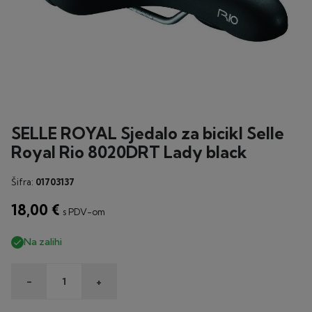
SELLE ROYAL Sjedalo za bicikl Selle
Royal Rio 8020DRT Lady black
Šifra:
01703137
18,00 €
s PDV-om
Na zalihi

-
+