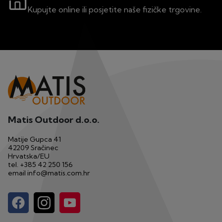
Kupujte online ili posjetite naše fizičke trgovine.
Matis Outdoor d.o.o.
Matije Gupca 41
42209 Sračinec
Hrvatska/EU
tel.
+385 42 250 156
email
info@matis.com.hr