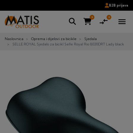
B2B prijava
0
0
compare_arrows
menu
Naslovnica
Oprema i dijelovi za bicikle
Sjedala
SELLE ROYAL Sjedalo za bicikl Selle Royal Rio 8020DRT Lady black