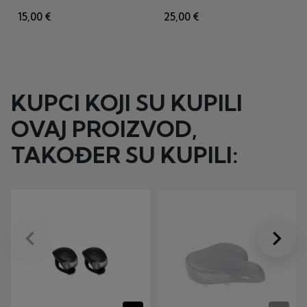
15,00 €
25,00 €
KUPCI KOJI SU KUPILI
OVAJ PROIZVOD,
TAKOĐER SU KUPILI:
keyboard_arrow_left
keyboard_arrow_right
Prije
Dalje