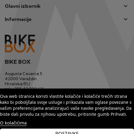

Glavni izbornik

Informacije
BIKE BOX
Augusta Cesarca 5
42000 Varaždin
Hrvatska/EU
tel.
+385 42 200 616
mob.
+385 91 1233 629
Ova web stranica koristi vlastite kolačiće i kolačiće trećih strana
email
bikebox1@matis.com.hr
kako bi poboljšala svoje usluge i prikazala vam oglase povezane s
vašim preferencijama analizirajući vaše navike pregledavanja. Da
biste dali privolu za njihovu upotrebu, pritisnite gumb Prihvati.
O kolačićima
POSTAVKE