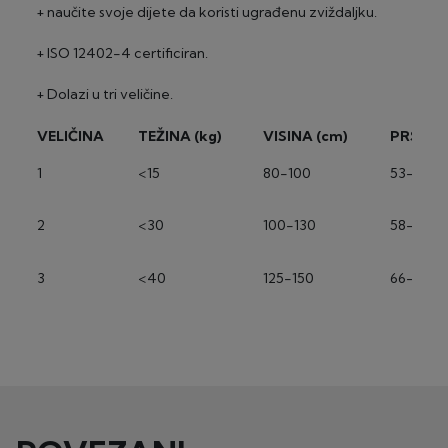
+ naučite svoje dijete da koristi ugrađenu zviždaljku.
+ ISO 12402-4 certificiran.
+ Dolazi u tri veličine.
VELIČINA
TEŽINA
(kg)
VISINA
(cm)
PRSA
(
1
<15
80-100
53-58
2
<30
100-130
58-66
3
<40
125-150
66-84