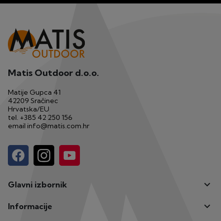
Matis Outdoor d.o.o.
Matije Gupca 41
42209 Sračinec
Hrvatska/EU
tel.
+385 42 250 156
email
info@matis.com.hr

Glavni izbornik

Informacije