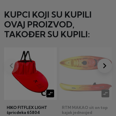
KUPCI KOJI SU KUPILI
OVAJ PROIZVOD,
TAKOĐER SU KUPILI:
keyboard_arrow_left
keyboard_arrow_right
Prije
Dalje
compare_arrows
compare_arrows
HIKO FITFLEX LIGHT
RTM MAKAO sit on top
špricdeka 65804
kajak jednosjed