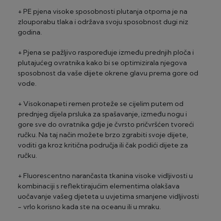
ROK DOSTAVE
®
MasterCard
/Visa (Zagrebačka banka)
2 – 3 radna dana za artikle "na zalihi" (za glomaznu robu
+ PE pjena visoke sposobnosti plutanja otporna je na
2-24 rate, minimalni iznos 100 €
do 5 radnih dana) - izuzetak su dostave na otoke
zlouporabu tlaka i održava svoju sposobnost dugi niz
20-30 radna dana za artikle "dobavljivo na upit"
godina.
Visa Premium Gold (Privredna banka Zagreb)
2-24 rate, minimalni iznos 100 €
+ Pjena se pažljivo raspoređuje između prednjih ploča i
plutajućeg ovratnika kako bi se optimizirala njegova
sposobnost da vaše dijete okrene glavu prema gore od
vode.
+ Visokonapeti remen proteže se cijelim putem od
prednjeg dijela prsluka za spašavanje, između nogu i
gore sve do ovratnika gdje je čvrsto pričvršćen tvoreći
ručku. Na taj način možete brzo zgrabiti svoje dijete,
voditi ga kroz kritična područja ili čak podići dijete za
ručku.
+ Fluorescentno narančasta tkanina visoke vidljivosti u
kombinaciji s reflektirajućim elementima olakšava
uočavanje vašeg djeteta u uvjetima smanjene vidljivosti
- vrlo korisno kada ste na oceanu ili u mraku.