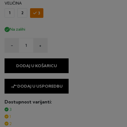
VELIČINA
1
2
3
Na zalihi

-
+
DODAJ U KOŠARICU
compare_arrows
DODAJ U USPOREDBU
Dostupnost varijanti:
3
1
2