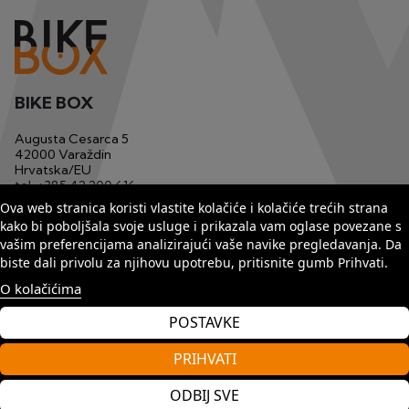
BIKE BOX
Augusta Cesarca 5
42000 Varaždin
Hrvatska/EU
tel.
+385 42 200 616
mob.
+385 91 1233 629
Ova web stranica koristi vlastite kolačiće i kolačiće trećih strana
email
bikebox1@matis.com.hr
kako bi poboljšala svoje usluge i prikazala vam oglase povezane s
vašim preferencijama analizirajući vaše navike pregledavanja. Da
biste dali privolu za njihovu upotrebu, pritisnite gumb Prihvati.
O kolačićima
POSTAVKE
PRIHVATI
Copyright by Matis 2025. Sva prava pridržana.
ODBIJ SVE
web by
Seus