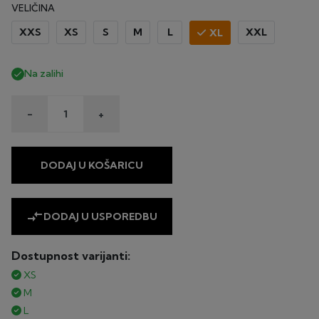
VELIČINA
XXS
XS
S
M
L
XXL
XL
Na zalihi

-
+
DODAJ U KOŠARICU
compare_arrows
DODAJ U USPOREDBU
Dostupnost varijanti:
XS
M
L