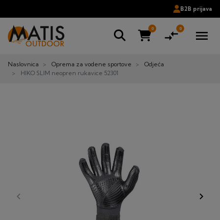
B2B prijava
0
0
compare_arrows
menu
Naslovnica
Oprema za vodene sportove
Odjeća
HIKO SLIM neopren rukavice 52301
keyboard_arrow_left
keyboard_arrow_right
Prije
Dalje