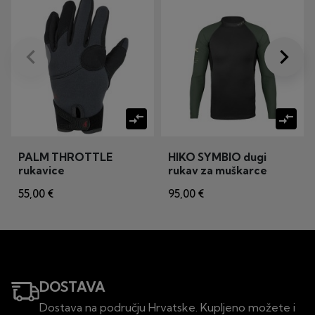
keyboard_arrow_left
keyboard_arrow_right
Prije
Dalje
compare_arrows
compare_arrows
PALM THROTTLE
HIKO SYMBIO dugi
rukavice
rukav za muškarce
47401
55,00 €
95,00 €
DOSTAVA
Dostava na području Hrvatske. Kupljeno možete i