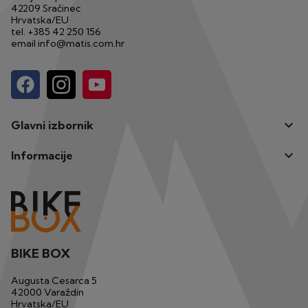
42209 Sračinec
Hrvatska/EU
tel.
+385 42 250 156
email
info@matis.com.hr

Glavni izbornik

Informacije
BIKE BOX
Augusta Cesarca 5
42000 Varaždin
Hrvatska/EU