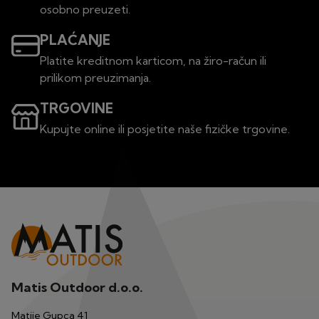
osobno preuzeti.
PLAĆANJE
Platite kreditnom karticom, na žiro-račun ili
prilikom preuzimanja.
TRGOVINE
Kupujte online ili posjetite naše fizičke trgovine.
Matis Outdoor d.o.o.
Matije Gupca 41