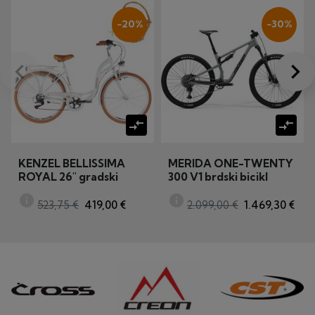
−20%
−30%
keyboard_arrow_left
keyboard_arrow_right
Prije
Dalj
compare_arrows
compare_arrows
KENZEL BELLISSIMA
MERIDA ONE-TWENTY
ROYAL 26" gradski
300 V1 brdski bicikl
bicikl
(MY25)
info
info
523,75 €
419,00 €
2.099,00 €
1.469,30 €